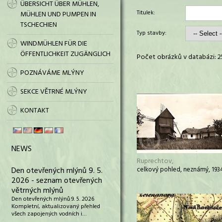
ÜBERSICHT ÜBER MÜHLEN,
Titulek:
MÜHLEN UND PUMPEN IN
TSCHECHIEN
Typ stavby:
WINDMÜHLEN FÜR DIE
ÖFFENTLICHKEIT ZUGÄNGLICH
Počet obrázků v databázi: 2
POZNÁVÁME MLÝNY
SEKCE VĚTRNÉ MLÝNY
KONTAKT
NEWS
Ruprechtov,
Den otevřených mlýnů 9. 5.
celkový pohled, neznámý, 193
2026 - seznam otevřených
větrných mlýnů
Den otevřených mlýnů 9. 5. 2026
Kompletní, aktualizovaný přehled
všech zapojených vodních i…