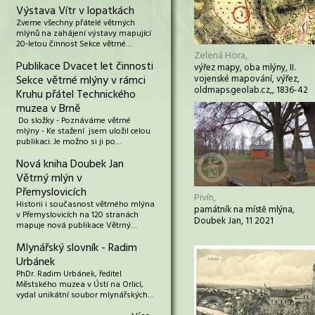
Výstava Vítr v lopatkách
Zveme všechny přátelé větrných
mlýnů na zahájení výstavy mapující
20-letou činnost Sekce větrné…
Zelená Hora,
Publikace Dvacet let činnosti
výřez mapy, oba mlýny, II.
Sekce větrné mlýny v rámci
vojenské mapování, výřez,
oldmaps.geolab.cz,, 1836-42
Kruhu přátel Technického
muzea v Brně
Do složky - Poznáváme větrné
mlýny - Ke stažení jsem uložil celou
publikaci. Je možno si ji po…
Nová kniha Doubek Jan
Větrný mlýn v
Přemyslovicích
Pivín,
Historii i současnost větrného mlýna
památník na místě mlýna,
v Přemyslovicích na 120 stranách
Doubek Jan, 11 2021
mapuje nová publikace Větrný…
Mlynářský slovník - Radim
Urbánek
PhDr. Radim Urbánek, ředitel
Městského muzea v Ústí na Orlicí,
vydal unikátní soubor mlynářských…