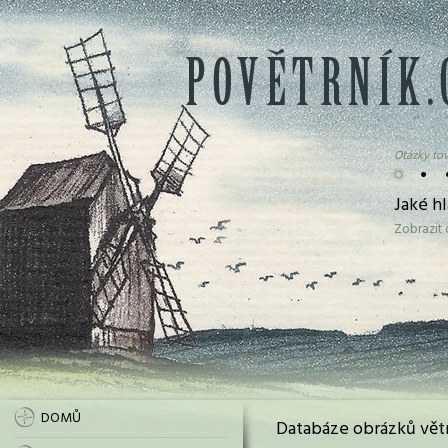
Otázky tov
•
•
Jaké h
Zobrazit
DOMŮ
Databáze obrázků vět