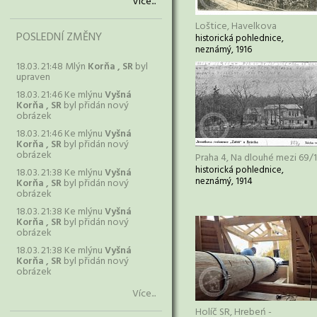
Více...
Loštice, Havelkova
POSLEDNÍ ZMĚNY
historická pohlednice,
neznámý, 1916
18.03. 21:48 Mlýn
Korňa , SR
byl
upraven
18.03. 21:46 Ke mlýnu
Vyšná
Korňa , SR
byl přidán nový
obrázek
18.03. 21:46 Ke mlýnu
Vyšná
Korňa , SR
byl přidán nový
obrázek
Praha 4, Na dlouhé mezi 69/
historická pohlednice,
18.03. 21:38 Ke mlýnu
Vyšná
neznámý, 1914
Korňa , SR
byl přidán nový
obrázek
18.03. 21:38 Ke mlýnu
Vyšná
Korňa , SR
byl přidán nový
obrázek
18.03. 21:38 Ke mlýnu
Vyšná
Korňa , SR
byl přidán nový
obrázek
Více...
Holíč SR, Hrebeń -