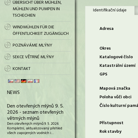
ÜBERSICHT ÜBER MÜHLEN,
MÜHLEN UND PUMPEN IN
Identifikační údaje
TSCHECHIEN
WINDMÜHLEN FÜR DIE
Adresa
ÖFFENTLICHKEIT ZUGÄNGLICH
POZNÁVÁME MLÝNY
Okres
SEKCE VĚTRNÉ MLÝNY
Katalogové číslo
Katastrální území
KONTAKT
GPS
Mapová značka
NEWS
Poloha vůči obci
Den otevřených mlýnů 9. 5.
Číslo kulturní pam
2026 - seznam otevřených
větrných mlýnů
Přístupnost
Den otevřených mlýnů 9. 5. 2026
Kompletní, aktualizovaný přehled
Rok stavby
všech zapojených vodních i…