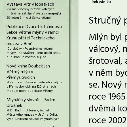
Rok zániku
Výstava Vítr v lopatkách
Zveme všechny přátelé větrných
mlýnů na zahájení výstavy mapující
Stručný 
20-letou činnost Sekce větrné…
Publikace Dvacet let činnosti
Sekce větrné mlýny v rámci
Mlýn byl 
Kruhu přátel Technického
muzea v Brně
válcový, 
Do složky - Poznáváme větrné
mlýny - Ke stažení jsem uložil celou
šrotoval,
publikaci. Je možno si ji po…
Nová kniha Doubek Jan
v něm byd
Větrný mlýn v
Přemyslovicích
se. Nový 
Historii i současnost větrného mlýna
v Přemyslovicích na 120 stranách
mapuje nová publikace Větrný…
roce 1965
Mlynářský slovník - Radim
dvěma kom
Urbánek
PhDr. Radim Urbánek, ředitel
Městského muzea v Ústí na Orlicí,
roce 2002
vydal unikátní soubor mlynářských…