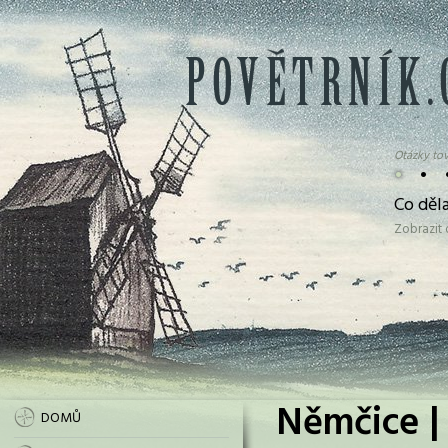
Otázky tov
•
•
Co děl
Zobrazit
Němčice |
DOMŮ