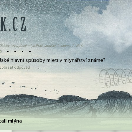
Otázky tovaryšské mlynářské zkoušky, Lehovec, A. 1936:
•
•
•
•
•
Jaké hlavní způsoby mletí v mlynářství známe?
Zobrazit odpověď
tail mlýna