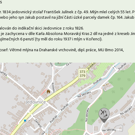
s
r. 1834 jedovnický stolař František Julínek z čp. 49. Mlýn mlel celých 55 let
ebo jeho syn Jakub postavil na jižní části úzké parcely damek čp. 164. Jakub
lován do indikační skici Jedovnice z roku 1826.
e zachycena v díle Karla Absolona Moravský Kras 2 díl na jedné z kreseb Ji
ímečných 6 perutí (ty měl do roku 1937 i mlýn v Kořenci).
 Josef: Větrné mlýna na Drahanské vrchovině, dipl. práce, MU Brno 2014,