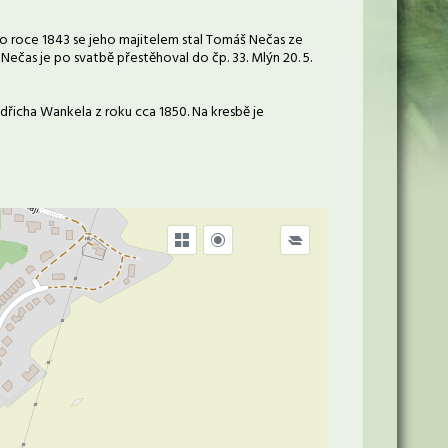
. Po roce 1843 se jeho majitelem stal Tomáš Nečas ze
 Nečas je po svatbě přestěhoval do čp. 33. Mlýn 20. 5.
ndřicha Wankela z roku cca 1850. Na kresbě je