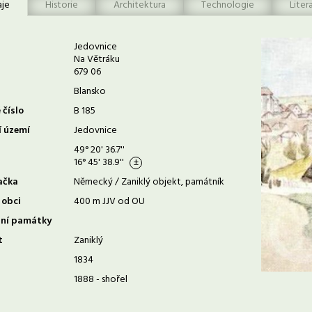
aje
Historie
Architektura
Technologie
Liter
Jedovnice
Na Větráku
679 06
Blansko
 číslo
B 185
í území
Jedovnice
49° 20' 36.7''
16° 45' 38.9''
ačka
Německý / Zaniklý objekt, památník
 obci
400 m JJV od OU
rní památky
t
Zaniklý
1834
1888 - shořel