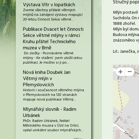
Stručný popi
Výstava Vítr v lopatkách
Zveme všechny přátelé větrných
Mlýn postavil 
mlýnů na zahájení výstavy mapující
Suchdola. On n
20-letou činnost Sekce větrné…
1888 zhořel.
Publikace Dvacet let činnosti
Mlýn byl doma
Budova mlýna j
Sekce větrné mlýny v rámci
znázorněno vyj
Kruhu přátel Technického
muzea v Brně
Lit.: Janečka,
Do složky - Poznáváme větrné
mlýny - Ke stažení jsem uložil celou
publikaci. Je možno si ji po…
Nová kniha Doubek Jan
+
Větrný mlýn v
Přemyslovicích
Historii i současnost větrného mlýna
v Přemyslovicích na 120 stranách
mapuje nová publikace Větrný…
Mlynářský slovník - Radim
Urbánek
PhDr. Radim Urbánek, ředitel
Městského muzea v Ústí na Orlicí,
vydal unikátní soubor mlynářských…