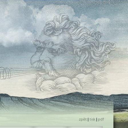
zpět
|
tisk
|
pdf