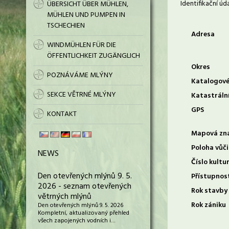
Identifikační úd
ÜBERSICHT ÜBER MÜHLEN,
MÜHLEN UND PUMPEN IN
TSCHECHIEN
Adresa
WINDMÜHLEN FÜR DIE
ÖFFENTLICHKEIT ZUGÄNGLICH
Okres
POZNÁVÁME MLÝNY
Katalogové
SEKCE VĚTRNÉ MLÝNY
Katastráln
GPS
KONTAKT
Mapová zn
Poloha vůči
NEWS
Číslo kultu
Den otevřených mlýnů 9. 5.
Přístupnos
2026 - seznam otevřených
Rok stavby
větrných mlýnů
Rok zániku
Den otevřených mlýnů 9. 5. 2026
Kompletní, aktualizovaný přehled
všech zapojených vodních i…