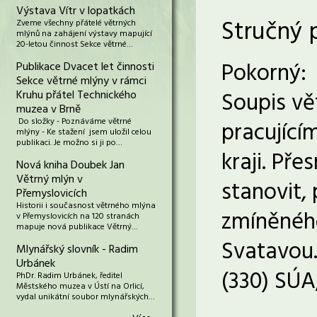
Výstava Vítr v lopatkách
Stručný 
Zveme všechny přátelé větrných
mlýnů na zahájení výstavy mapující
20-letou činnost Sekce větrné…
Pokorný:
Publikace Dvacet let činnosti
Sekce větrné mlýny v rámci
Soupis vě
Kruhu přátel Technického
muzea v Brně
Do složky - Poznáváme větrné
pracující
mlýny - Ke stažení jsem uložil celou
publikaci. Je možno si ji po…
kraji. Př
Nová kniha Doubek Jan
Větrný mlýn v
stanovit,
Přemyslovicích
Historii i současnost větrného mlýna
zmíněného
v Přemyslovicích na 120 stranách
mapuje nová publikace Větrný…
Svatavou
Mlynářský slovník - Radim
Urbánek
(330) SÚA,
PhDr. Radim Urbánek, ředitel
Městského muzea v Ústí na Orlicí,
vydal unikátní soubor mlynářských…