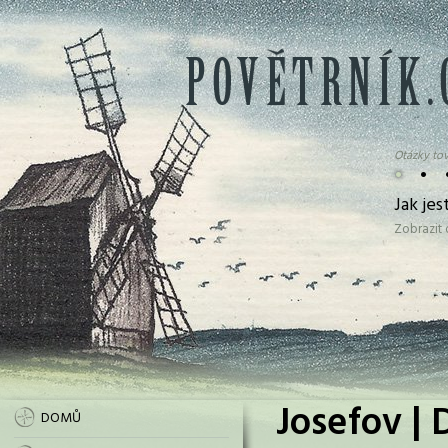
Otázky tov
•
•
Jak jes
Zobrazit
Josefov | 
DOMŮ