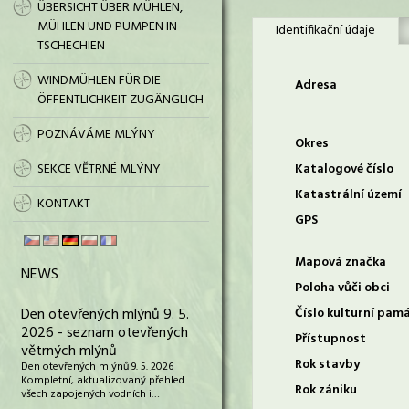
ÜBERSICHT ÜBER MÜHLEN,
MÜHLEN UND PUMPEN IN
Identifikační údaje
TSCHECHIEN
WINDMÜHLEN FÜR DIE
Adresa
ÖFFENTLICHKEIT ZUGÄNGLICH
POZNÁVÁME MLÝNY
Okres
SEKCE VĚTRNÉ MLÝNY
Katalogové číslo
Katastrální území
KONTAKT
GPS
Mapová značka
NEWS
Poloha vůči obci
Den otevřených mlýnů 9. 5.
Číslo kulturní pam
2026 - seznam otevřených
Přístupnost
větrných mlýnů
Rok stavby
Den otevřených mlýnů 9. 5. 2026
Kompletní, aktualizovaný přehled
Rok zániku
všech zapojených vodních i…