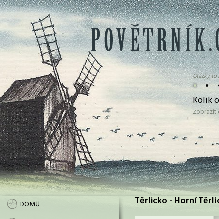
Otázky tov
•
•
Kolik 
Zobrazit
Těrlicko - Horní Těrl
DOMŮ