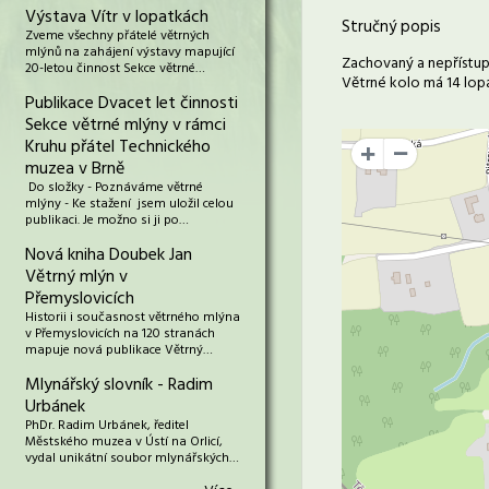
Výstava Vítr v lopatkách
Stručný popis
Zveme všechny přátelé větrných
mlýnů na zahájení výstavy mapující
Zachovaný a nepřístupn
20-letou činnost Sekce větrné…
Větrné kolo má 14 lopa
Publikace Dvacet let činnosti
Sekce větrné mlýny v rámci
Kruhu přátel Technického
+
muzea v Brně
Do složky - Poznáváme větrné
mlýny - Ke stažení jsem uložil celou
publikaci. Je možno si ji po…
Nová kniha Doubek Jan
Větrný mlýn v
Přemyslovicích
Historii i současnost větrného mlýna
v Přemyslovicích na 120 stranách
mapuje nová publikace Větrný…
Mlynářský slovník - Radim
Urbánek
PhDr. Radim Urbánek, ředitel
Městského muzea v Ústí na Orlicí,
vydal unikátní soubor mlynářských…