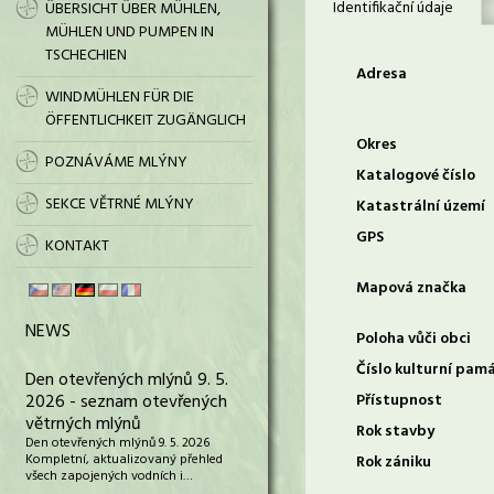
Identifikační údaje
ÜBERSICHT ÜBER MÜHLEN,
MÜHLEN UND PUMPEN IN
TSCHECHIEN
Adresa
WINDMÜHLEN FÜR DIE
ÖFFENTLICHKEIT ZUGÄNGLICH
Okres
POZNÁVÁME MLÝNY
Katalogové číslo
SEKCE VĚTRNÉ MLÝNY
Katastrální území
GPS
KONTAKT
Mapová značka
NEWS
Poloha vůči obci
Číslo kulturní pam
Den otevřených mlýnů 9. 5.
2026 - seznam otevřených
Přístupnost
větrných mlýnů
Rok stavby
Den otevřených mlýnů 9. 5. 2026
Kompletní, aktualizovaný přehled
Rok zániku
všech zapojených vodních i…