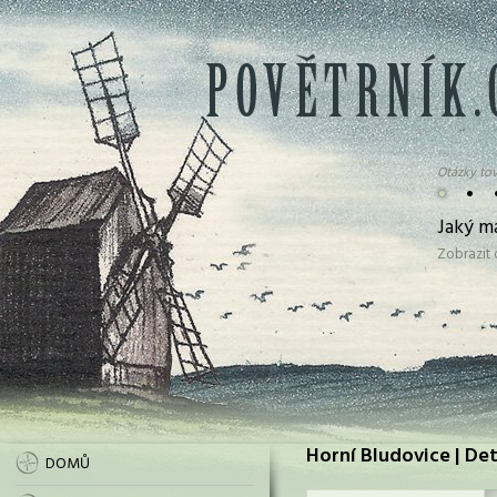
Otázky tov
•
•
Jaký m
Zobrazit
Horní Bludovice | Det
DOMŮ