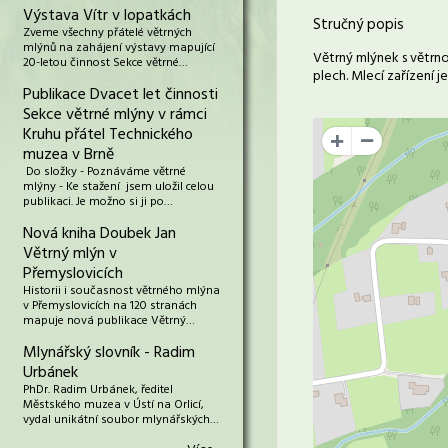
Výstava Vítr v lopatkách
Stručný popis
Zveme všechny přátelé větrných
mlýnů na zahájení výstavy mapující
Větrný mlýnek s větrno
20-letou činnost Sekce větrné…
plech. Mlecí zařízení 
Publikace Dvacet let činnosti
Sekce větrné mlýny v rámci
Kruhu přátel Technického
+
muzea v Brně
Do složky - Poznáváme větrné
mlýny - Ke stažení jsem uložil celou
publikaci. Je možno si ji po…
Nová kniha Doubek Jan
Větrný mlýn v
Přemyslovicích
Historii i současnost větrného mlýna
v Přemyslovicích na 120 stranách
mapuje nová publikace Větrný…
Mlynářský slovník - Radim
Urbánek
PhDr. Radim Urbánek, ředitel
Městského muzea v Ústí na Orlicí,
vydal unikátní soubor mlynářských…