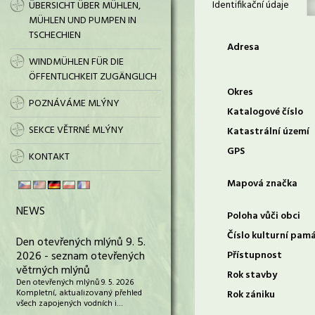
Identifikační údaje
ÜBERSICHT ÜBER MÜHLEN,
MÜHLEN UND PUMPEN IN
TSCHECHIEN
Adresa
WINDMÜHLEN FÜR DIE
ÖFFENTLICHKEIT ZUGÄNGLICH
Okres
POZNÁVÁME MLÝNY
Katalogové číslo
SEKCE VĚTRNÉ MLÝNY
Katastrální území
GPS
KONTAKT
Mapová značka
NEWS
Poloha vůči obci
Číslo kulturní pam
Den otevřených mlýnů 9. 5.
2026 - seznam otevřených
Přístupnost
větrných mlýnů
Rok stavby
Den otevřených mlýnů 9. 5. 2026
Kompletní, aktualizovaný přehled
Rok zániku
všech zapojených vodních i…