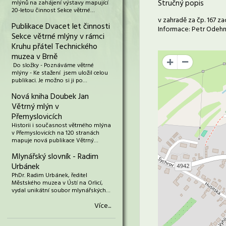
Stručný popis
mlýnů na zahájení výstavy mapující
20-letou činnost Sekce větrné…
v zahradě za čp. 167 z
Publikace Dvacet let činnosti
Informace: Petr Odeh
Sekce větrné mlýny v rámci
Kruhu přátel Technického
muzea v Brně
+
Do složky - Poznáváme větrné
mlýny - Ke stažení jsem uložil celou
publikaci. Je možno si ji po…
Nová kniha Doubek Jan
Větrný mlýn v
Přemyslovicích
Historii i současnost větrného mlýna
v Přemyslovicích na 120 stranách
mapuje nová publikace Větrný…
Mlynářský slovník - Radim
Urbánek
PhDr. Radim Urbánek, ředitel
Městského muzea v Ústí na Orlicí,
vydal unikátní soubor mlynářských…
Více...