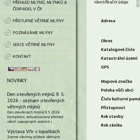
Identifikační údaje
PŘEHLED MLÝNŮ, MLÝNKŮ A
ČERPADEL V ČR
PŘÍSTUPNÉ VĚTRNÉ MLÝNY
Adresa
POZNÁVÁME MLÝNY
Okres
SEKCE VĚTRNÉ MLÝNY
Katalogové číslo
KONTAKT
Katastrální území
GPS
NOVINKY
Mapová značka
Poloha vůči obci
Den otevřených mlýnů 9. 5.
Číslo kulturní pam
2026 - seznam otevřených
větrných mlýnů
Přístupnost
Den otevřených mlýnů 9. 5. 2026
Rok stavby
Kompletní, aktualizovaný přehled
všech zapojených vodních i…
Rok zániku
Výstava Vítr v lopatkách
Zveme všechny přátelé větrných