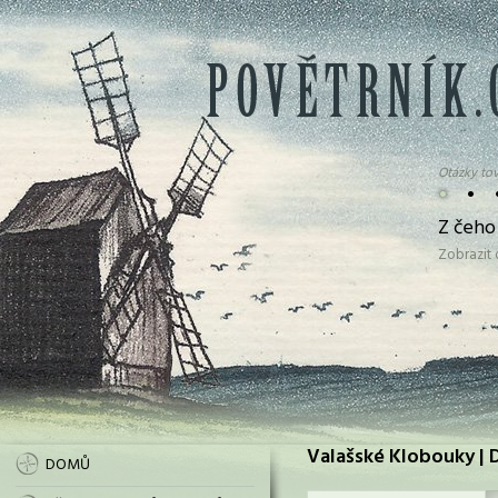
Otázky tov
•
•
Z čeho
Zobrazit
Valašské Klobouky | 
DOMŮ