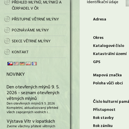
Identifikační údaje
PŘEHLED MLÝNŮ, MLÝNKŮ A
ČERPADEL V ČR
PŘÍSTUPNÉ VĚTRNÉ MLÝNY
Adresa
POZNÁVÁME MLÝNY
Okres
SEKCE VĚTRNÉ MLÝNY
Katalogové číslo
KONTAKT
Katastrální území
GPS
NOVINKY
Mapová značka
Poloha vůči obci
Den otevřených mlýnů 9. 5.
2026 - seznam otevřených
větrných mlýnů
Číslo kulturní pam
Den otevřených mlýnů 9. 5. 2026
Kompletní, aktualizovaný přehled
Přístupnost
všech zapojených vodních i…
Rok stavby
Výstava Vítr v lopatkách
Rok zániku
Zveme všechny přátelé větrných