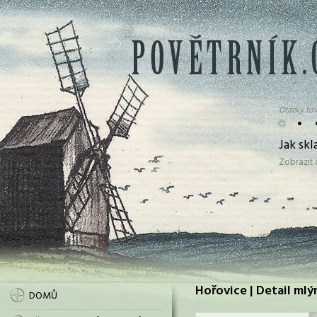
Otázky tov
•
•
Jak sk
Zobrazit
Hořovice | Detail mlý
DOMŮ