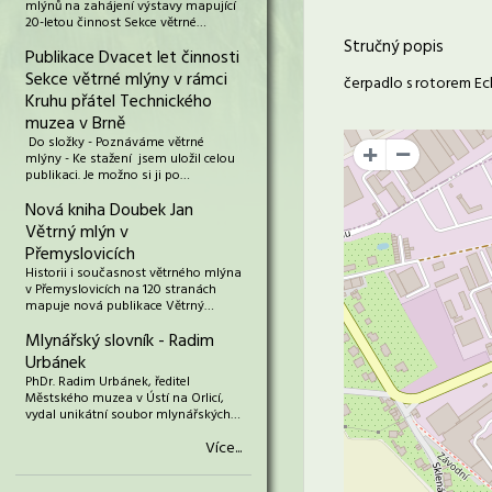
mlýnů na zahájení výstavy mapující
20-letou činnost Sekce větrné…
Stručný popis
Publikace Dvacet let činnosti
Sekce větrné mlýny v rámci
čerpadlo s rotorem Ec
Kruhu přátel Technického
muzea v Brně
Do složky - Poznáváme větrné
+
mlýny - Ke stažení jsem uložil celou
publikaci. Je možno si ji po…
Nová kniha Doubek Jan
Větrný mlýn v
Přemyslovicích
Historii i současnost větrného mlýna
v Přemyslovicích na 120 stranách
mapuje nová publikace Větrný…
Mlynářský slovník - Radim
Urbánek
PhDr. Radim Urbánek, ředitel
Městského muzea v Ústí na Orlicí,
vydal unikátní soubor mlynářských…
Více...