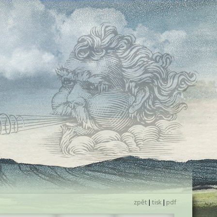
zpět
|
tisk
|
pdf