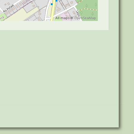
All maps ©
OpenSeaMap