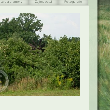
atura a prameny
Zajímavosti
Fotogalerie