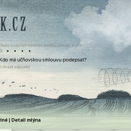
Otázky tovaryšské mlynářské zkoušky, Lehovec, A. 1936:
•
•
•
•
•
Kdo má učňovskou smlouvu podepsat?
Jaký mají sklon rýhy na válcích vzhledem ke své ose?
Zobrazit odpověď
Zobrazit odpověď
iné | Detail mlýna