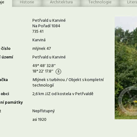
aje
Historie
Architektura
Technologie
Liter
Petřvald u Karviné
Na Pořadí 1084
735 41
Karviná
 číslo
mlýnek 47
í území
Petřvald u Karviné
49° 48' 32.8''
18° 22' 17.8''
ačka
Mlýnek s turbínou / Objekt s kompletní
technologií
 obci
2,6 km JJZ od kostela v Petřvaldě
rní památky
t
Nepřístupný
asi 1920