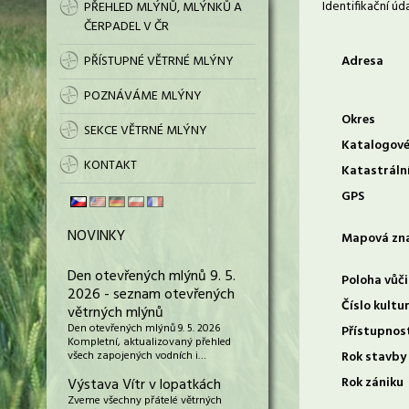
Identifikační úd
PŘEHLED MLÝNŮ, MLÝNKŮ A
ČERPADEL V ČR
PŘÍSTUPNÉ VĚTRNÉ MLÝNY
Adresa
POZNÁVÁME MLÝNY
Okres
SEKCE VĚTRNÉ MLÝNY
Katalogové
KONTAKT
Katastráln
GPS
NOVINKY
Mapová zn
Den otevřených mlýnů 9. 5.
Poloha vůči
2026 - seznam otevřených
Číslo kultu
větrných mlýnů
Den otevřených mlýnů 9. 5. 2026
Přístupnos
Kompletní, aktualizovaný přehled
všech zapojených vodních i…
Rok stavby
Rok zániku
Výstava Vítr v lopatkách
Zveme všechny přátelé větrných