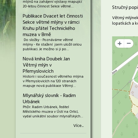
mlýnů na zahájení výstavy mapující
20-letou činnost Sekce větrné…
Stručný popi
Publikace Dvacet let činnosti
Větrný mlýnek
Sekce větrné mlýny v rámci
lopatkách a k
Kruhu přátel Technického
muzea v Brně
Do složky - Poznáváme větrné
+
mlýny - Ke stažení jsem uložil celou
publikaci. Je možno si ji po…
Nová kniha Doubek Jan
Větrný mlýn v
Přemyslovicích
Historii i současnost větrného mlýna
v Přemyslovicích na 120 stranách
mapuje nová publikace Větrný…
Mlynářský slovník - Radim
Urbánek
PhDr. Radim Urbánek, ředitel
Městského muzea v Ústí na Orlicí,
vydal unikátní soubor mlynářských…
Více...