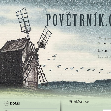
Otázky tov
•
•
Jakou 
Zobrazit
Přihlásit se
DOMŮ