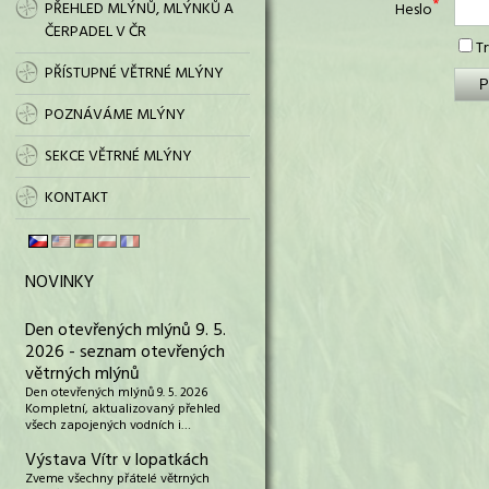
PŘEHLED MLÝNŮ, MLÝNKŮ A
Heslo
ČERPADEL V ČR
Tr
PŘÍSTUPNÉ VĚTRNÉ MLÝNY
POZNÁVÁME MLÝNY
SEKCE VĚTRNÉ MLÝNY
KONTAKT
NOVINKY
Den otevřených mlýnů 9. 5.
2026 - seznam otevřených
větrných mlýnů
Den otevřených mlýnů 9. 5. 2026
Kompletní, aktualizovaný přehled
všech zapojených vodních i…
Výstava Vítr v lopatkách
Zveme všechny přátelé větrných