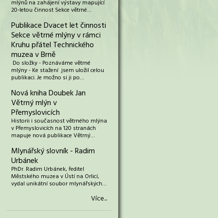
mlýnů na zahájení výstavy mapující
20-letou činnost Sekce větrné…
Publikace Dvacet let činnosti
Sekce větrné mlýny v rámci
Kruhu přátel Technického
muzea v Brně
Do složky - Poznáváme větrné
mlýny - Ke stažení jsem uložil celou
publikaci. Je možno si ji po…
Nová kniha Doubek Jan
Větrný mlýn v
Přemyslovicích
Historii i současnost větrného mlýna
v Přemyslovicích na 120 stranách
mapuje nová publikace Větrný…
Mlynářský slovník - Radim
Urbánek
PhDr. Radim Urbánek, ředitel
Městského muzea v Ústí na Orlicí,
vydal unikátní soubor mlynářských…
Více...