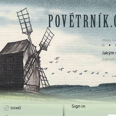
Otázky tov
•
•
Jakým 
Zobrazit
Sign in
DOMŮ