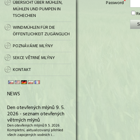
ÜBERSICHT ÜBER MÜHLEN,
Password
MÜHLEN UND PUMPEN IN
R
TSCHECHIEN
WINDMÜHLEN FÜR DIE
ÖFFENTLICHKEIT ZUGÄNGLICH
POZNÁVÁME MLÝNY
SEKCE VĚTRNÉ MLÝNY
KONTAKT
NEWS
Den otevřených mlýnů 9. 5.
2026 - seznam otevřených
větrných mlýnů
Den otevřených mlýnů 9. 5. 2026
Kompletní, aktualizovaný přehled
všech zapojených vodních i…