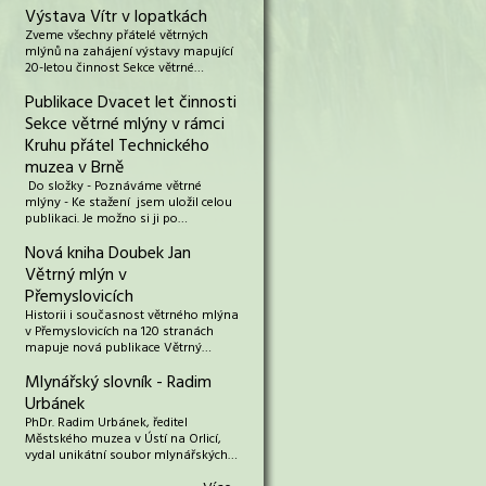
Výstava Vítr v lopatkách
Zveme všechny přátelé větrných
mlýnů na zahájení výstavy mapující
20-letou činnost Sekce větrné…
Publikace Dvacet let činnosti
Sekce větrné mlýny v rámci
Kruhu přátel Technického
muzea v Brně
Do složky - Poznáváme větrné
mlýny - Ke stažení jsem uložil celou
publikaci. Je možno si ji po…
Nová kniha Doubek Jan
Větrný mlýn v
Přemyslovicích
Historii i současnost větrného mlýna
v Přemyslovicích na 120 stranách
mapuje nová publikace Větrný…
Mlynářský slovník - Radim
Urbánek
PhDr. Radim Urbánek, ředitel
Městského muzea v Ústí na Orlicí,
vydal unikátní soubor mlynářských…