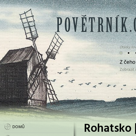
Otázky tov
•
•
Z čeho
Zobrazit
Rohatsko 
DOMŮ