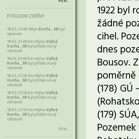
Více...
1922 byl r
POSLEDNÍ ZMĚNY
žádné poz
18.03. 21:48 Mlýn
Korňa , SR
byl
cihel. Po
upraven
18.03. 21:46 Ke mlýnu
Vyšná
dnes poz
Korňa , SR
byl přidán nový
obrázek
Bousov. Z
18.03. 21:46 Ke mlýnu
Vyšná
Korňa , SR
byl přidán nový
obrázek
poměrně č
18.03. 21:38 Ke mlýnu
Vyšná
Korňa , SR
byl přidán nový
(178) GÚ –
obrázek
18.03. 21:38 Ke mlýnu
Vyšná
Korňa , SR
byl přidán nový
(Rohatsko
obrázek
18.03. 21:38 Ke mlýnu
Vyšná
(179) SÚA,
Korňa , SR
byl přidán nový
obrázek
Pozemek t
Více...