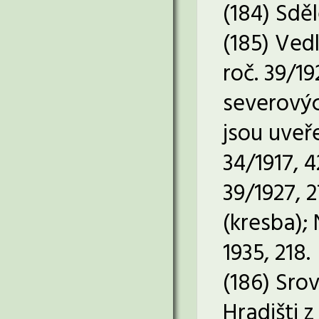
(184) Sdě
(185) Vedl
roč. 39/19
severovýc
jsou uveře
34/1917, 4
39/1927, 2
(kresba); 
1935, 218.
(186) Sro
Hradišti z 