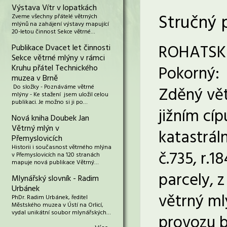
Výstava Vítr v lopatkách
Stručný 
Zveme všechny přátelé větrných
mlýnů na zahájení výstavy mapující
20-letou činnost Sekce větrné…
ROHATSKO
Publikace Dvacet let činnosti
Sekce větrné mlýny v rámci
Pokorný:
Kruhu přátel Technického
muzea v Brně
Do složky - Poznáváme větrné
Zděný vět
mlýny - Ke stažení jsem uložil celou
publikaci. Je možno si ji po…
jižním cíp
Nová kniha Doubek Jan
Větrný mlýn v
katastrá
Přemyslovicích
Historii i současnost větrného mlýna
č.735, r.1
v Přemyslovicích na 120 stranách
mapuje nová publikace Větrný…
parcely, z
Mlynářský slovník - Radim
Urbánek
větrný mlý
PhDr. Radim Urbánek, ředitel
Městského muzea v Ústí na Orlicí,
vydal unikátní soubor mlynářských…
provozu by