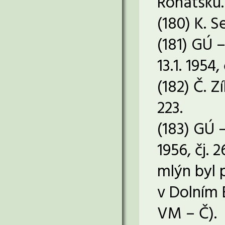
Rohatsku.
(180) K. S
(181) GÚ 
13.1. 1954,
(182) Č. Z
223.
(183) GÚ 
1956, čj. 
mlýn byl 
v Dolním 
VM – Č).