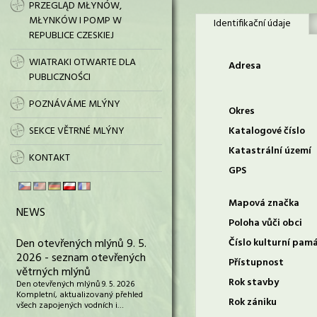
PRZEGLĄD MŁYNÓW,
MŁYNKÓW I POMP W
Identifikační údaje
REPUBLICE CZESKIEJ
WIATRAKI OTWARTE DLA
Adresa
PUBLICZNOŚCI
POZNÁVÁME MLÝNY
Okres
SEKCE VĚTRNÉ MLÝNY
Katalogové číslo
Katastrální území
KONTAKT
GPS
Mapová značka
NEWS
Poloha vůči obci
Den otevřených mlýnů 9. 5.
Číslo kulturní pam
2026 - seznam otevřených
Přístupnost
větrných mlýnů
Rok stavby
Den otevřených mlýnů 9. 5. 2026
Kompletní, aktualizovaný přehled
Rok zániku
všech zapojených vodních i…