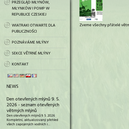
PRZEGLĄD MŁYNÓW,
MŁYNKÓW I POMP W
REPUBLICE CZESKIEJ
Zveme všechny přátelé větrn
WIATRAKI OTWARTE DLA
PUBLICZNOŚCI
POZNÁVÁME MLÝNY
SEKCE VĚTRNÉ MLÝNY
KONTAKT
NEWS
Den otevřených mlýnů 9. 5.
2026 - seznam otevřených
větrných mlýnů
Den otevřených mlýnů 9. 5. 2026
Kompletní, aktualizovaný přehled
všech zapojených vodních i…