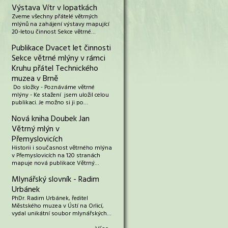
Výstava Vítr v lopatkách
Zveme všechny přátelé větrných
mlýnů na zahájení výstavy mapující
20-letou činnost Sekce větrné…
Publikace Dvacet let činnosti
Sekce větrné mlýny v rámci
Kruhu přátel Technického
muzea v Brně
Do složky - Poznáváme větrné
mlýny - Ke stažení jsem uložil celou
publikaci. Je možno si ji po…
Nová kniha Doubek Jan
Větrný mlýn v
Přemyslovicích
Historii i současnost větrného mlýna
v Přemyslovicích na 120 stranách
mapuje nová publikace Větrný…
Mlynářský slovník - Radim
Urbánek
PhDr. Radim Urbánek, ředitel
Městského muzea v Ústí na Orlicí,
vydal unikátní soubor mlynářských…