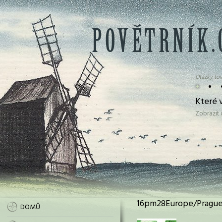
Otázky tov
•
•
Které 
Zobrazit
16pm28Europe/Prague.
DOMŮ