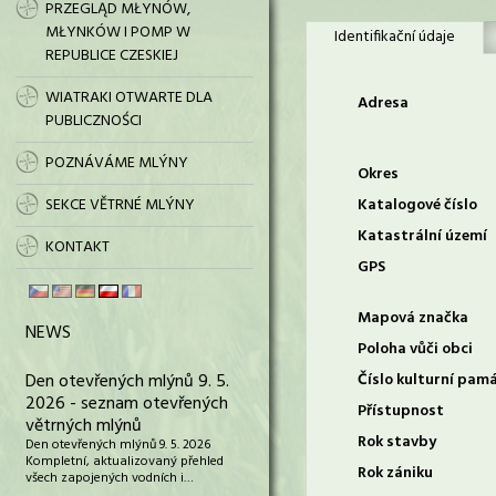
PRZEGLĄD MŁYNÓW,
MŁYNKÓW I POMP W
Identifikační údaje
REPUBLICE CZESKIEJ
WIATRAKI OTWARTE DLA
Adresa
PUBLICZNOŚCI
POZNÁVÁME MLÝNY
Okres
SEKCE VĚTRNÉ MLÝNY
Katalogové číslo
Katastrální území
KONTAKT
GPS
Mapová značka
NEWS
Poloha vůči obci
Den otevřených mlýnů 9. 5.
Číslo kulturní pam
2026 - seznam otevřených
Přístupnost
větrných mlýnů
Rok stavby
Den otevřených mlýnů 9. 5. 2026
Kompletní, aktualizovaný přehled
Rok zániku
všech zapojených vodních i…