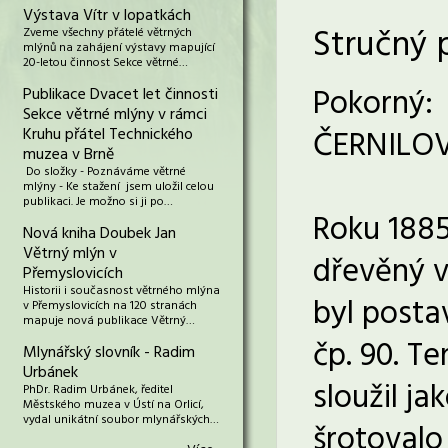
Výstava Vítr v lopatkách
Stručný 
Zveme všechny přátelé větrných
mlýnů na zahájení výstavy mapující
20-letou činnost Sekce větrné…
Pokorný:
Publikace Dvacet let činnosti
Sekce větrné mlýny v rámci
ČERNILOV,
Kruhu přátel Technického
muzea v Brně
Do složky - Poznáváme větrné
mlýny - Ke stažení jsem uložil celou
publikaci. Je možno si ji po…
Roku 1885 
Nová kniha Doubek Jan
Větrný mlýn v
dřevěný v
Přemyslovicích
Historii i současnost větrného mlýna
byl posta
v Přemyslovicích na 120 stranách
mapuje nová publikace Větrný…
čp. 90. T
Mlynářský slovník - Radim
Urbánek
sloužil ja
PhDr. Radim Urbánek, ředitel
Městského muzea v Ústí na Orlicí,
vydal unikátní soubor mlynářských…
šrotovalo 