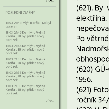
Více...
(621). By
POSLEDNÍ ZMĚNY
elektřina.
18.03. 21:48 Mlýn
Korňa , SR
byl
nepečoval
upraven
18.03. 21:46 Ke mlýnu
Vyšná
Po větrné
Korňa , SR
byl přidán nový
obrázek
Nadmořská
18.03. 21:46 Ke mlýnu
Vyšná
Korňa , SR
byl přidán nový
obrázek
obhospoda
18.03. 21:38 Ke mlýnu
Vyšná
Korňa , SR
byl přidán nový
(620) GÚ-
obrázek
18.03. 21:38 Ke mlýnu
Vyšná
Korňa , SR
byl přidán nový
1956.
obrázek
18.03. 21:38 Ke mlýnu
Vyšná
(621) Fot
Korňa , SR
byl přidán nový
obrázek
ročník 34/
Více...