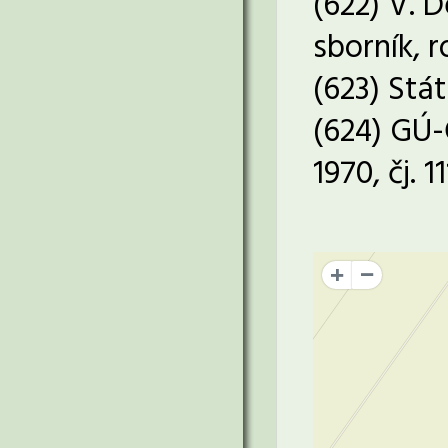
(622) V. 
sborník, r
(623) Stá
(624) GÚ-
1970, čj.
+