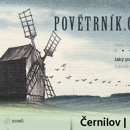
Otázky tov
•
•
Jaký p
Zobrazit
Černilov |
DOMŮ