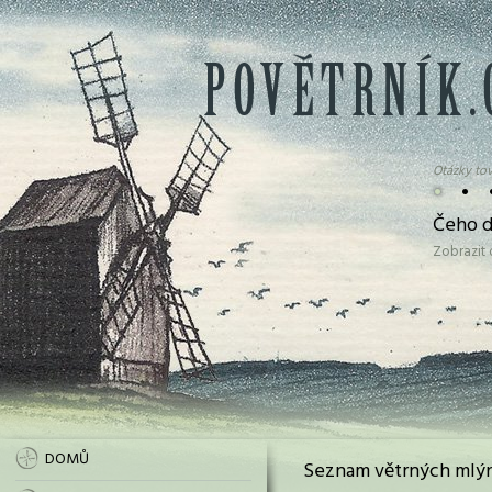
Otázky tov
•
•
Čeho d
Zobrazit
DOMŮ
Seznam větrných mlýn