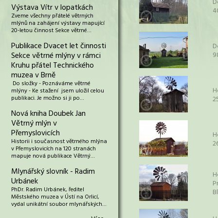
D
Výstava Vítr v lopatkách
4
Zveme všechny přátelé větrných
mlýnů na zahájení výstavy mapující
20-letou činnost Sekce větrné…
Publikace Dvacet let činnosti
D
Sekce větrné mlýny v rámci
9
Kruhu přátel Technického
muzea v Brně
Do složky - Poznáváme větrné
H
mlýny - Ke stažení jsem uložil celou
publikaci. Je možno si ji po…
2
Nová kniha Doubek Jan
Větrný mlýn v
Přemyslovicích
H
Historii i současnost větrného mlýna
2
v Přemyslovicích na 120 stranách
mapuje nová publikace Větrný…
Mlynářský slovník - Radim
H
Urbánek
P
PhDr. Radim Urbánek, ředitel
B
Městského muzea v Ústí na Orlicí,
vydal unikátní soubor mlynářských…