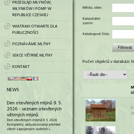
PRZEGLĄD MŁYNÓW,
Město, obec:
MŁYNKÓW I POMP W
REPUBLICE CZESKIEJ
Katastrální
území:
WIATRAKI OTWARTE DLA
PUBLICZNOŚCI
Katalogové číslo:
POZNÁVÁME MLÝNY
SEKCE VĚTRNÉ MLÝNY
Počet objektů v databázi: 5
KONTAKT
M
NEWS
U
Den otevřených mlýnů 9. 5.
D
2026 - seznam otevřených
3
větrných mlýnů
Den otevřených mlýnů 9. 5. 2026
Kompletní, aktualizovaný přehled
všech zapojených vodních i…