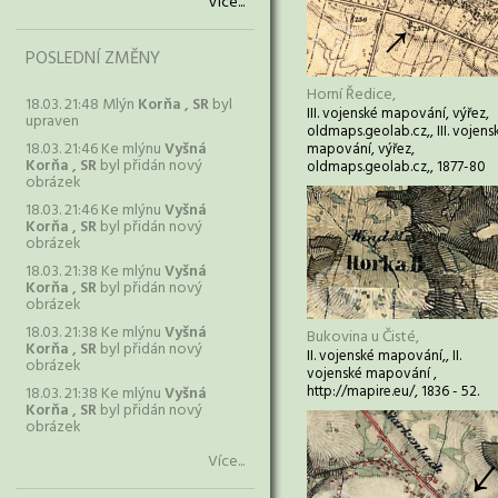
Více...
POSLEDNÍ ZMĚNY
Horní Ředice,
18.03. 21:48 Mlýn
Korňa , SR
byl
III. vojenské mapování, výřez,
upraven
oldmaps.geolab.cz,, III. vojens
18.03. 21:46 Ke mlýnu
Vyšná
mapování, výřez,
Korňa , SR
byl přidán nový
oldmaps.geolab.cz,, 1877-80
obrázek
18.03. 21:46 Ke mlýnu
Vyšná
Korňa , SR
byl přidán nový
obrázek
18.03. 21:38 Ke mlýnu
Vyšná
Korňa , SR
byl přidán nový
obrázek
18.03. 21:38 Ke mlýnu
Vyšná
Bukovina u Čisté,
Korňa , SR
byl přidán nový
II. vojenské mapování,, II.
obrázek
vojenské mapování ,
http://mapire.eu/, 1836 - 52.
18.03. 21:38 Ke mlýnu
Vyšná
Korňa , SR
byl přidán nový
obrázek
Více...