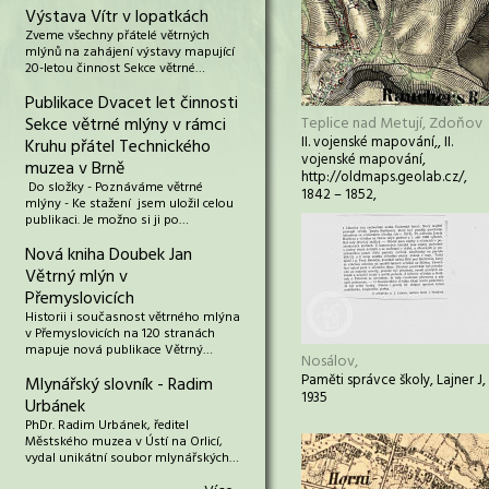
Výstava Vítr v lopatkách
Zveme všechny přátelé větrných
mlýnů na zahájení výstavy mapující
20-letou činnost Sekce větrné…
Publikace Dvacet let činnosti
Sekce větrné mlýny v rámci
Teplice nad Metují, Zdoňov
II. vojenské mapování,, II.
Kruhu přátel Technického
vojenské mapování,
muzea v Brně
http://oldmaps.geolab.cz/,
Do složky - Poznáváme větrné
1842 – 1852,
mlýny - Ke stažení jsem uložil celou
publikaci. Je možno si ji po…
Nová kniha Doubek Jan
Větrný mlýn v
Přemyslovicích
Historii i současnost větrného mlýna
v Přemyslovicích na 120 stranách
mapuje nová publikace Větrný…
Nosálov,
Paměti správce školy, Lajner J,
Mlynářský slovník - Radim
1935
Urbánek
PhDr. Radim Urbánek, ředitel
Městského muzea v Ústí na Orlicí,
vydal unikátní soubor mlynářských…