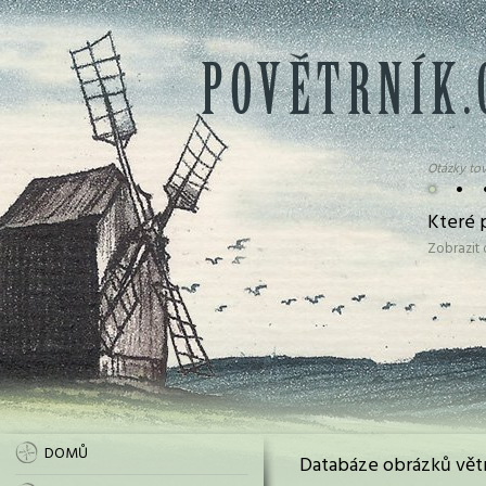
Otázky tov
•
•
Které p
Zobrazit
DOMŮ
Databáze obrázků vět