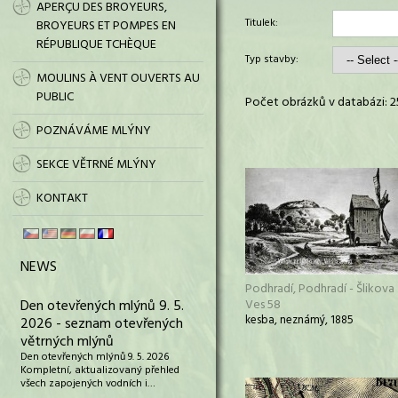
APERÇU DES BROYEURS,
Titulek:
BROYEURS ET POMPES EN
RÉPUBLIQUE TCHÈQUE
Typ stavby:
MOULINS À VENT OUVERTS AU
PUBLIC
Počet obrázků v databázi: 2
POZNÁVÁME MLÝNY
SEKCE VĚTRNÉ MLÝNY
KONTAKT
NEWS
Podhradí, Podhradí - Šlikova
Den otevřených mlýnů 9. 5.
Ves 58
kesba, neznámý, 1885
2026 - seznam otevřených
větrných mlýnů
Den otevřených mlýnů 9. 5. 2026
Kompletní, aktualizovaný přehled
všech zapojených vodních i…