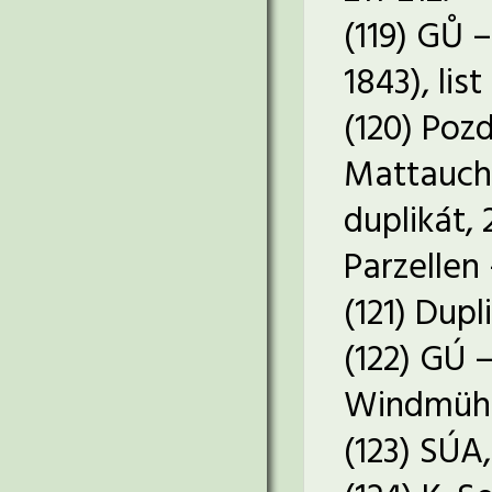
(119) GŮ –
1843), lis
(120) Poz
Mattauch 
duplikát, 
Parzellen 
(121) Dupl
(122) GÚ 
Windmühl
(123) SÚA,