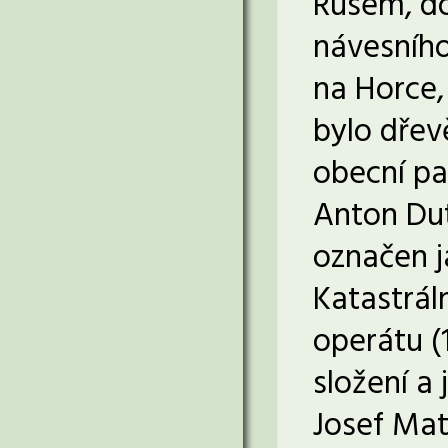
Rusem, do
návesního
na Horce,
bylo dřev
obecní pa
Anton Dut
označen ja
Katastrál
operátu (
složení a
Josef Mat