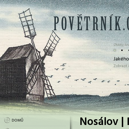
Otázky tov
•
•
Jakého
Zobrazit
Nosálov | 
DOMŮ