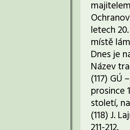
majitelem
Ochranova
letech 20.
místě lám
Dnes je n
Název tra
(117) GÚ 
prosince 
století, n
(118) J. L
211-212.