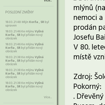
Více...
mlýnů (na
POSLEDNÍ ZMĚNY
nemoci a 
18.03. 21:48 Mlýn
Korňa , SR
byl
prodán pa
upraven
18.03. 21:46 Ke mlýnu
Vyšná
Josefu Bai
Korňa , SR
byl přidán nový
obrázek
V 80. lete
18.03. 21:46 Ke mlýnu
Vyšná
Korňa , SR
byl přidán nový
obrázek
místě vzn
18.03. 21:38 Ke mlýnu
Vyšná
Korňa , SR
byl přidán nový
obrázek
18.03. 21:38 Ke mlýnu
Vyšná
Korňa , SR
byl přidán nový
Zdroj: Šo
obrázek
18.03. 21:38 Ke mlýnu
Vyšná
Pokorný:
Korňa , SR
byl přidán nový
obrázek
. Dřevěný
Více...