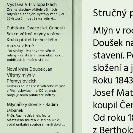
Výstava Vítr v lopatkách
Stručný 
Zveme všechny přátelé větrných
mlýnů na zahájení výstavy mapující
20-letou činnost Sekce větrné…
Mlýn v ro
Publikace Dvacet let činnosti
Sekce větrné mlýny v rámci
Doušek na
Kruhu přátel Technického
muzea v Brně
Do složky - Poznáváme větrné
stavení. 
mlýny - Ke stažení jsem uložil celou
publikaci. Je možno si ji po…
složení a 
Nová kniha Doubek Jan
Větrný mlýn v
Roku 1843
Přemyslovicích
Historii i současnost větrného mlýna
Josef Mat
v Přemyslovicích na 120 stranách
mapuje nová publikace Větrný…
koupil Če
Mlynářský slovník - Radim
Urbánek
Od roku 1
PhDr. Radim Urbánek, ředitel
Městského muzea v Ústí na Orlicí,
vydal unikátní soubor mlynářských…
z Berthol