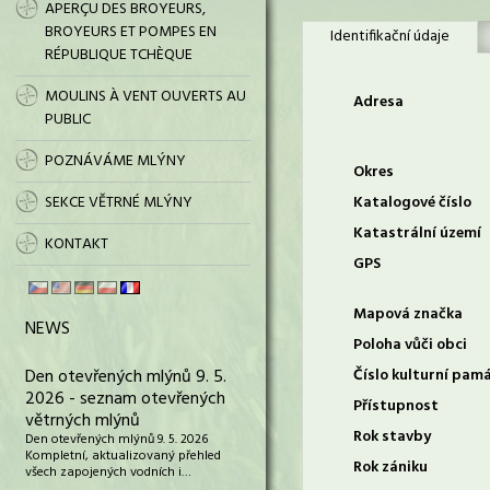
APERÇU DES BROYEURS,
BROYEURS ET POMPES EN
Identifikační údaje
RÉPUBLIQUE TCHÈQUE
MOULINS À VENT OUVERTS AU
Adresa
PUBLIC
POZNÁVÁME MLÝNY
Okres
SEKCE VĚTRNÉ MLÝNY
Katalogové číslo
Katastrální území
KONTAKT
GPS
Mapová značka
NEWS
Poloha vůči obci
Den otevřených mlýnů 9. 5.
Číslo kulturní pam
2026 - seznam otevřených
Přístupnost
větrných mlýnů
Rok stavby
Den otevřených mlýnů 9. 5. 2026
Kompletní, aktualizovaný přehled
Rok zániku
všech zapojených vodních i…