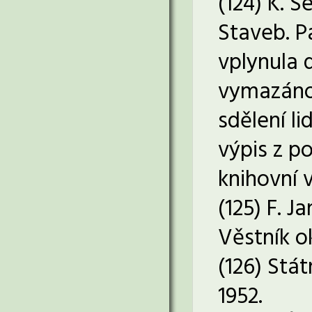
(124) K. S
Staveb. P
vplynula 
vymazáno 
sdělení l
výpis z p
knihovní v
(125) F. J
Věstník ok
(126) Stá
1952.