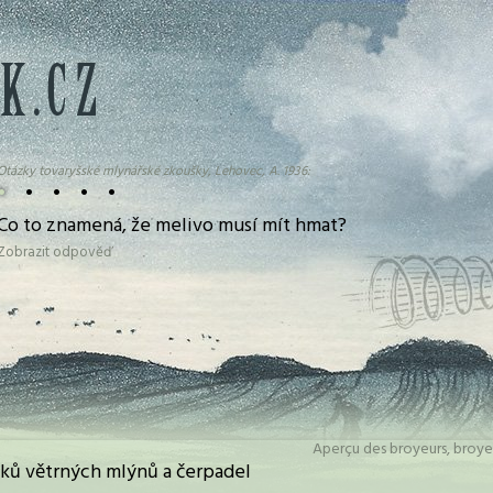
Otázky tovaryšské mlynářské zkoušky, Lehovec, A. 1936:
•
•
•
•
•
Co to znamená, že melivo musí mít hmat?
Zobrazit odpověď
Aperçu des broyeurs, broy
ků větrných mlýnů a čerpadel