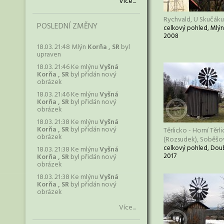
Více...
Rychvald, U Skučáku
POSLEDNÍ ZMĚNY
celkový pohled, Mlýn
2008
18.03. 21:48 Mlýn
Korňa , SR
byl
upraven
18.03. 21:46 Ke mlýnu
Vyšná
Korňa , SR
byl přidán nový
obrázek
18.03. 21:46 Ke mlýnu
Vyšná
Korňa , SR
byl přidán nový
obrázek
18.03. 21:38 Ke mlýnu
Vyšná
Korňa , SR
byl přidán nový
Těrlicko - Horní Těrl
obrázek
(Rozsudek), Soběšo
celkový pohled, Doub
18.03. 21:38 Ke mlýnu
Vyšná
2017
Korňa , SR
byl přidán nový
obrázek
18.03. 21:38 Ke mlýnu
Vyšná
Korňa , SR
byl přidán nový
obrázek
Více...