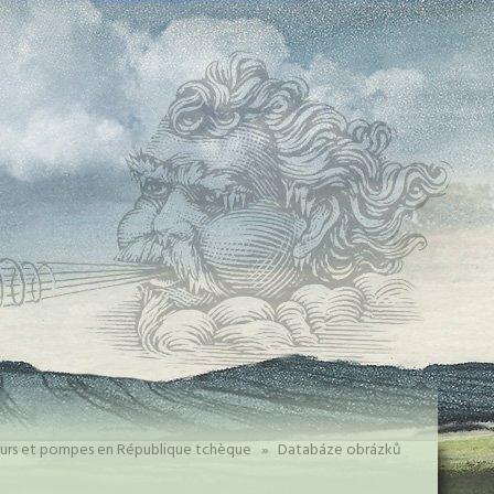
eurs et pompes en République tchèque
»
Databáze obrázků