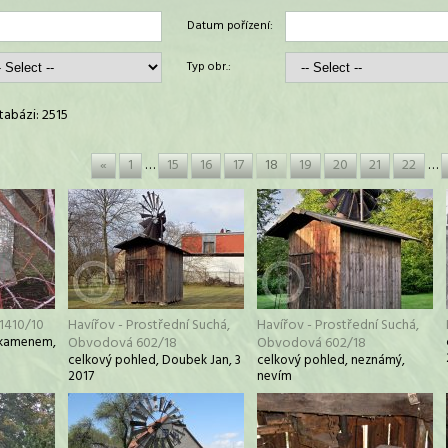
Datum pořízení:
Typ obr.:
abázi: 2515
«
1
…
15
16
17
18
19
20
21
22
…
1410/10
Havířov - Prostřední Suchá,
Havířov - Prostřední Suchá,
m kamenem,
Obvodová 602/18
Obvodová 602/18
celkový pohled, Doubek Jan, 3
celkový pohled, neznámý,
2017
nevím