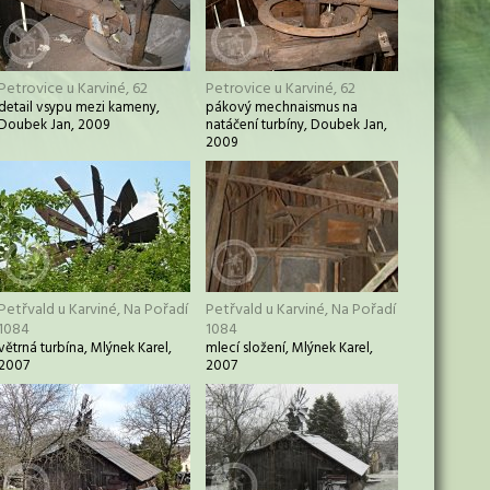
Petrovice u Karviné, 62
Petrovice u Karviné, 62
detail vsypu mezi kameny,
pákový mechnaismus na
Doubek Jan, 2009
natáčení turbíny, Doubek Jan,
2009
Petřvald u Karviné, Na Pořadí
Petřvald u Karviné, Na Pořadí
1084
1084
větrná turbína, Mlýnek Karel,
mlecí složení, Mlýnek Karel,
2007
2007