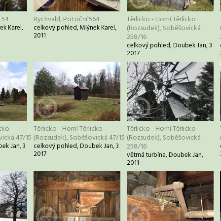
 54
Rychvald, Potoční 564
Těrlicko - Horní Těrlicko
ek Karel,
celkový pohled, Mlýnek Karel,
(Rozsudek), Soběšovická
2011
258/16
celkový pohled, Doubek Jan, 3
2017
icko
Těrlicko - Horní Těrlicko
Těrlicko - Horní Těrlicko
vická 47/15
(Rozsudek), Soběšovická 47/15
(Rozsudek), Soběšovická
ek Jan, 3
celkový pohled, Doubek Jan, 3
258/16
2017
větrná turbína, Doubek Jan,
2011