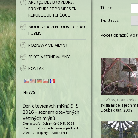
APERÇU DES BROYEURS,
Titulek:
BROYEURS ET POMPES EN
RÉPUBLIQUE TCHÈQUE
Typ stavby:
MOULINS À VENT OUVERTS AU
PUBLIC
Počet obrázků v dat
POZNÁVÁME MLÝNY
SEKCE VĚTRNÉ MLÝNY
KONTAKT
NEWS
Havířov, Formanská 
Den otevřených mlýnů 9. 5.
svislá hřídel s jední
Doubek Jan, 2009
2026 - seznam otevřených
větrných mlýnů
Den otevřených mlýnů 9. 5. 2026
Kompletní, aktualizovaný přehled
všech zapojených vodních i…