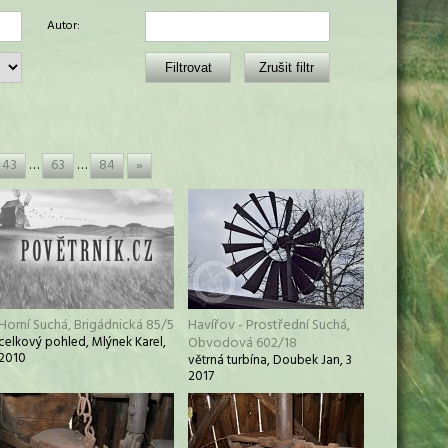
Autor:
43
…
63
…
84
»
Horní Suchá, Brigádnická 85/5
Havířov - Prostřední Suchá,
celkový pohled, Mlýnek Karel,
Obvodová 602/18
2010
větrná turbína, Doubek Jan, 3
2017