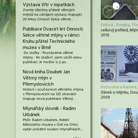
Výstava Vítr v lopatkách
Zveme všechny přátelé větrných
mlýnů na zahájení výstavy mapující
20-letou činnost Sekce větrné…
Orlová - Poruba, Tř
Publikace Dvacet let činnosti
celkový pohled, Mlýn
Sekce větrné mlýny v rámci
2010
Kruhu přátel Technického
muzea v Brně
Do složky - Poznáváme větrné
mlýny - Ke stažení jsem uložil celou
publikaci. Je možno si ji po…
Nová kniha Doubek Jan
Větrný mlýn v
Přemyslovicích
Petrovice u Karviné,
Historii i současnost větrného mlýna
článek o mlýnku, Dou
v Přemyslovicích na 120 stranách
2009
mapuje nová publikace Větrný…
Mlynářský slovník - Radim
Urbánek
PhDr. Radim Urbánek, ředitel
Městského muzea v Ústí na Orlicí,
vydal unikátní soubor mlynářských…