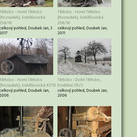
Těrlicko - Horní Těrlicko
Těrlicko - Horní Těrlicko
(Rozsudek), Soběšovická
(Rozsudek), Soběšovická
258/16
258/16
celkový pohled, Doubek Jan, 3
celkový pohled, Doubek Jan,
2017
2011
Těrlicko - Horní Těrlicko
Těrlicko - Dolní Těrlicko,
(Rozsudek), Soběšovická 47/15
Podélná 115/3
celkový pohled, Doubek Jan,
celkový pohled, Doubek Jan,
2006
2006