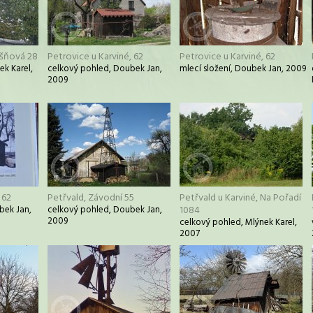
ešňová 28
Petrovice u Karviné, 62
Petrovice u Karviné, 62
ek Karel,
celkový pohled, Doubek Jan,
mlecí složení, Doubek Jan, 2009
2009
 62
Petřvald, Závodní 55
Petřvald u Karviné, Na Pořadí
bek Jan,
celkový pohled, Doubek Jan,
1084
2009
celkový pohled, Mlýnek Karel,
2007