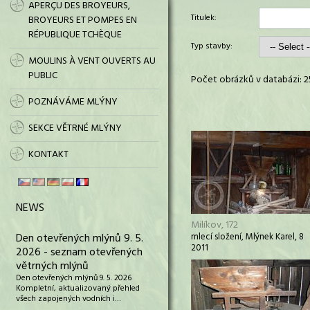
APERÇU DES BROYEURS,
Titulek:
BROYEURS ET POMPES EN
RÉPUBLIQUE TCHÈQUE
Typ stavby:
MOULINS À VENT OUVERTS AU
PUBLIC
Počet obrázků v databázi: 2
POZNÁVÁME MLÝNY
SEKCE VĚTRNÉ MLÝNY
KONTAKT
NEWS
Milíkov, 172
Den otevřených mlýnů 9. 5.
mlecí složení, Mlýnek Karel, 8
2011
2026 - seznam otevřených
větrných mlýnů
Den otevřených mlýnů 9. 5. 2026
Kompletní, aktualizovaný přehled
všech zapojených vodních i…