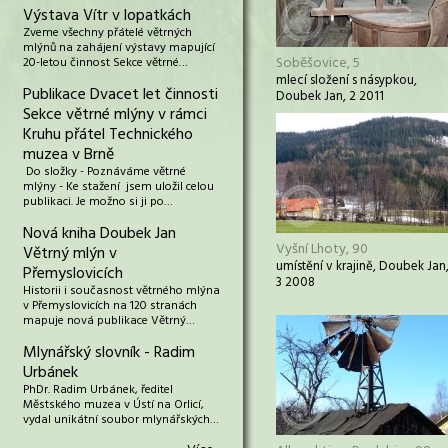
Výstava Vítr v lopatkách
Zveme všechny přátelé větrných
mlýnů na zahájení výstavy mapující
Soběšovice, 5
20-letou činnost Sekce větrné…
mlecí složení s násypkou,
Publikace Dvacet let činnosti
Doubek Jan, 2 2011
Sekce větrné mlýny v rámci
Kruhu přátel Technického
muzea v Brně
Do složky - Poznáváme větrné
mlýny - Ke stažení jsem uložil celou
publikaci. Je možno si ji po…
Nová kniha Doubek Jan
Vyšní Lhoty, 90
Větrný mlýn v
umístění v krajině, Doubek Jan
Přemyslovicích
3 2008
Historii i současnost větrného mlýna
v Přemyslovicích na 120 stranách
mapuje nová publikace Větrný…
Mlynářský slovník - Radim
Urbánek
PhDr. Radim Urbánek, ředitel
Městského muzea v Ústí na Orlicí,
vydal unikátní soubor mlynářských…