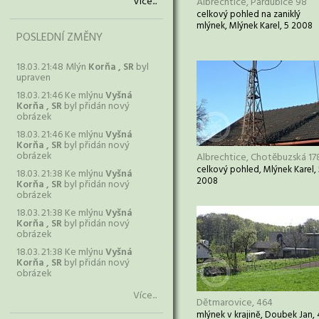
Více...
Albrechtice, Pardubice 98
celkový pohled na zaniklý
mlýnek, Mlýnek Karel, 5 2008
POSLEDNÍ ZMĚNY
18.03. 21:48 Mlýn
Korňa , SR
byl
upraven
18.03. 21:46 Ke mlýnu
Vyšná
Korňa , SR
byl přidán nový
obrázek
18.03. 21:46 Ke mlýnu
Vyšná
Korňa , SR
byl přidán nový
obrázek
Albrechtice, Chotěbuzská 17
celkový pohled, Mlýnek Karel,
18.03. 21:38 Ke mlýnu
Vyšná
2008
Korňa , SR
byl přidán nový
obrázek
18.03. 21:38 Ke mlýnu
Vyšná
Korňa , SR
byl přidán nový
obrázek
18.03. 21:38 Ke mlýnu
Vyšná
Korňa , SR
byl přidán nový
obrázek
Více...
Dětmarovice, 464
mlýnek v krajině, Doubek Jan, 