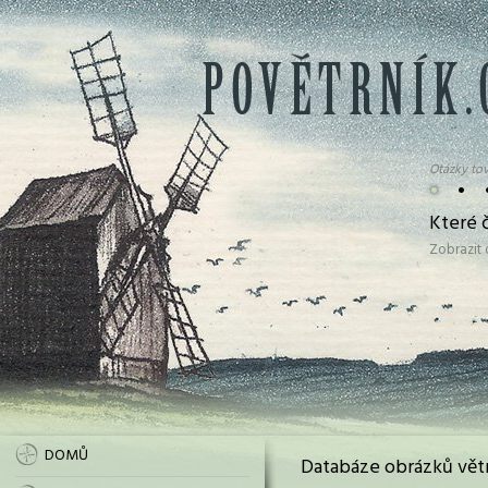
Otázky tov
•
•
Které 
Zobrazit
DOMŮ
Databáze obrázků vět