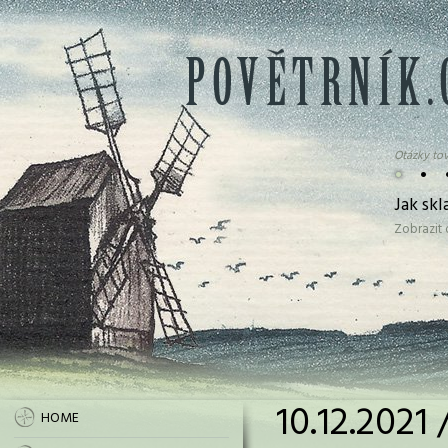
Otázky tov
•
•
Jak sk
Zobrazit
10.12.2021
HOME