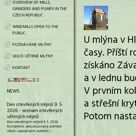
OVERVIEW OF MILLS,
GRINDERS AND PUMPS IN THE
CZECH REPUBLIC
WINDMILLS OPEN TO THE
PUBLIC
U mlýna v Hl
POZNÁVÁME MLÝNY
časy. Příští
SEKCE VĚTRNÉ MLÝNY
získáno Záva
KONTAKT
a v lednu bu
V prvním kol
NEWS
a střešní kry
Den otevřených mlýnů 9. 5.
2026 - seznam otevřených
Potom nasta
větrných mlýnů
Den otevřených mlýnů 9. 5. 2026
Kompletní, aktualizovaný přehled
všech zapojených vodních i…