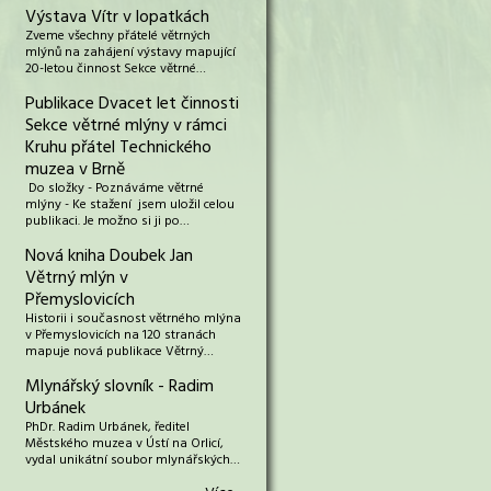
Výstava Vítr v lopatkách
Zveme všechny přátelé větrných
mlýnů na zahájení výstavy mapující
20-letou činnost Sekce větrné…
Publikace Dvacet let činnosti
Sekce větrné mlýny v rámci
Kruhu přátel Technického
muzea v Brně
Do složky - Poznáváme větrné
mlýny - Ke stažení jsem uložil celou
publikaci. Je možno si ji po…
Nová kniha Doubek Jan
Větrný mlýn v
Přemyslovicích
Historii i současnost větrného mlýna
v Přemyslovicích na 120 stranách
mapuje nová publikace Větrný…
Mlynářský slovník - Radim
Urbánek
PhDr. Radim Urbánek, ředitel
Městského muzea v Ústí na Orlicí,
vydal unikátní soubor mlynářských…