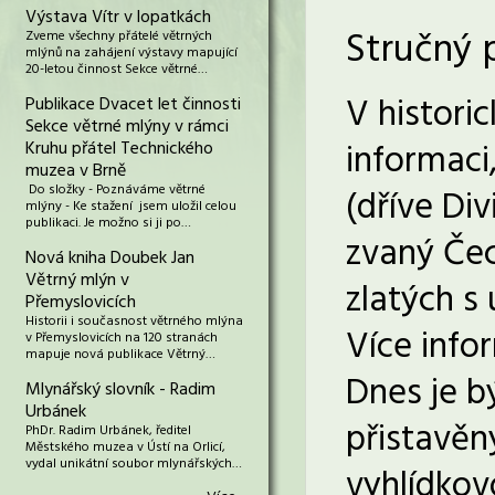
Výstava Vítr v lopatkách
Stručný 
Zveme všechny přátelé větrných
mlýnů na zahájení výstavy mapující
20-letou činnost Sekce větrné…
V histori
Publikace Dvacet let činnosti
Sekce větrné mlýny v rámci
informaci
Kruhu přátel Technického
muzea v Brně
Do složky - Poznáváme větrné
(dříve Div
mlýny - Ke stažení jsem uložil celou
publikaci. Je možno si ji po…
zvaný Čec
Nová kniha Doubek Jan
Větrný mlýn v
zlatých s
Přemyslovicích
Historii i současnost větrného mlýna
Více inf
v Přemyslovicích na 120 stranách
mapuje nová publikace Větrný…
Dnes je b
Mlynářský slovník - Radim
Urbánek
přistavěn
PhDr. Radim Urbánek, ředitel
Městského muzea v Ústí na Orlicí,
vydal unikátní soubor mlynářských…
vyhlídkov