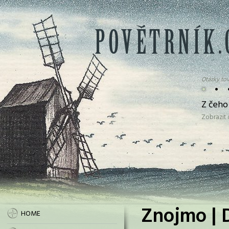
Otázky tov
•
•
Z čeho
Zobrazit
Znojmo | 
HOME