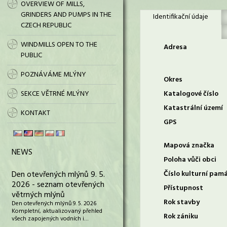
OVERVIEW OF MILLS,
GRINDERS AND PUMPS IN THE
Identifikační údaje
CZECH REPUBLIC
WINDMILLS OPEN TO THE
Adresa
PUBLIC
POZNÁVÁME MLÝNY
Okres
SEKCE VĚTRNÉ MLÝNY
Katalogové číslo
Katastrální území
KONTAKT
GPS
Mapová značka
NEWS
Poloha vůči obci
Den otevřených mlýnů 9. 5.
Číslo kulturní pam
2026 - seznam otevřených
Přístupnost
větrných mlýnů
Rok stavby
Den otevřených mlýnů 9. 5. 2026
Kompletní, aktualizovaný přehled
Rok zániku
všech zapojených vodních i…