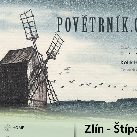
Otázky tov
•
•
Kolik 
Zobrazit
Zlín - Ští
HOME