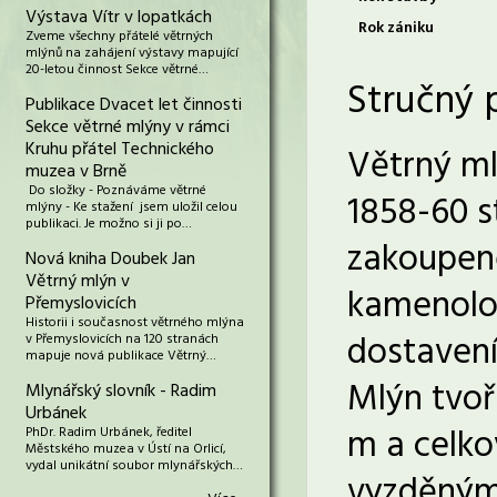
Výstava Vítr v lopatkách
Rok zániku
Zveme všechny přátelé větrných
mlýnů na zahájení výstavy mapující
20-letou činnost Sekce větrné…
Stručný 
Publikace Dvacet let činnosti
Sekce větrné mlýny v rámci
Kruhu přátel Technického
Větrný ml
muzea v Brně
Do složky - Poznáváme větrné
1858-60 s
mlýny - Ke stažení jsem uložil celou
publikaci. Je možno si ji po…
zakoupené
Nová kniha Doubek Jan
Větrný mlýn v
kamenolom
Přemyslovicích
Historii i současnost větrného mlýna
dostavení
v Přemyslovicích na 120 stranách
mapuje nová publikace Větrný…
Mlýn tvoř
Mlynářský slovník - Radim
Urbánek
m a celko
PhDr. Radim Urbánek, ředitel
Městského muzea v Ústí na Orlicí,
vydal unikátní soubor mlynářských…
vyzděnými