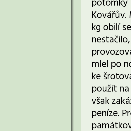
potomky s
Kovářův. 
kg obilí s
nestačilo
provozova
mlel po no
ke šrotov
použít na
však zaká
peníze. P
památkové