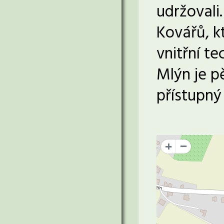
udržovali
Kovářů, k
vnitřní t
Mlýn je p
přístupný
+