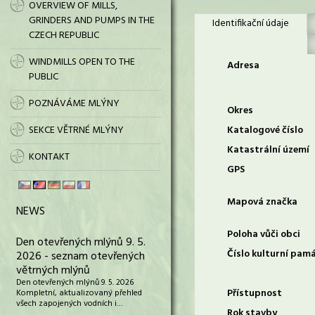
OVERVIEW OF MILLS,
GRINDERS AND PUMPS IN THE
Identifikační údaje
CZECH REPUBLIC
WINDMILLS OPEN TO THE
Adresa
PUBLIC
POZNÁVÁME MLÝNY
Okres
SEKCE VĚTRNÉ MLÝNY
Katalogové číslo
Katastrální území
KONTAKT
GPS
Mapová značka
NEWS
Poloha vůči obci
Den otevřených mlýnů 9. 5.
Číslo kulturní pam
2026 - seznam otevřených
větrných mlýnů
Den otevřených mlýnů 9. 5. 2026
Přístupnost
Kompletní, aktualizovaný přehled
všech zapojených vodních i…
Rok stavby