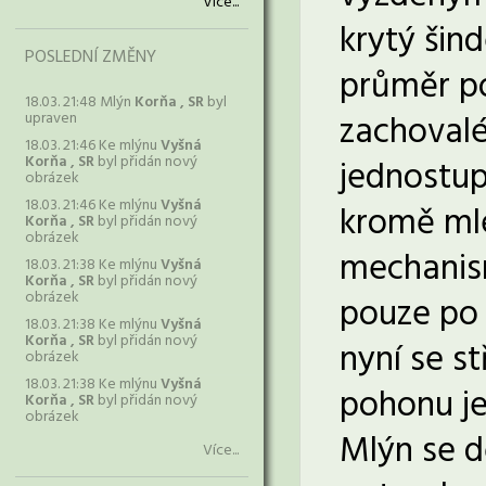
Více...
krytý šin
POSLEDNÍ ZMĚNY
průměr po
18.03. 21:48 Mlýn
Korňa , SR
byl
zachovalé
upraven
18.03. 21:46 Ke mlýnu
Vyšná
Korňa , SR
byl přidán nový
jednostu
obrázek
18.03. 21:46 Ke mlýnu
Vyšná
kromě mle
Korňa , SR
byl přidán nový
obrázek
mechanism
18.03. 21:38 Ke mlýnu
Vyšná
Korňa , SR
byl přidán nový
obrázek
pouze po 
18.03. 21:38 Ke mlýnu
Vyšná
Korňa , SR
byl přidán nový
nyní se s
obrázek
18.03. 21:38 Ke mlýnu
Vyšná
pohonu je
Korňa , SR
byl přidán nový
obrázek
Mlýn se d
Více...