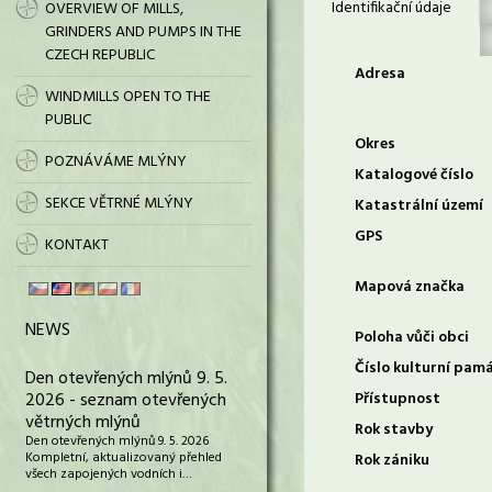
Identifikační údaje
OVERVIEW OF MILLS,
GRINDERS AND PUMPS IN THE
CZECH REPUBLIC
Adresa
WINDMILLS OPEN TO THE
PUBLIC
Okres
POZNÁVÁME MLÝNY
Katalogové číslo
SEKCE VĚTRNÉ MLÝNY
Katastrální území
GPS
KONTAKT
Mapová značka
NEWS
Poloha vůči obci
Číslo kulturní pam
Den otevřených mlýnů 9. 5.
2026 - seznam otevřených
Přístupnost
větrných mlýnů
Rok stavby
Den otevřených mlýnů 9. 5. 2026
Kompletní, aktualizovaný přehled
Rok zániku
všech zapojených vodních i…