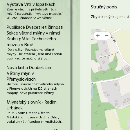
Výstava Vítr v lopatkách
Stručný popis
Zveme všechny přátelé větrných
mlýnů na zahájení výstavy mapující
Zbytek mlýnku je na str
20-letou činnost Sekce větrné…
Publikace Dvacet let činnosti
Sekce větrné mlýny v rámci
+
Kruhu přátel Technického
muzea v Brně
Do složky - Poznáváme větrné
mlýny - Ke stažení jsem uložil celou
publikaci. Je možno si ji po…
Nová kniha Doubek Jan
Větrný mlýn v
Přemyslovicích
Historii i současnost větrného mlýna
v Přemyslovicích na 120 stranách
mapuje nová publikace Větrný…
Mlynářský slovník - Radim
Urbánek
PhDr. Radim Urbánek, ředitel
Městského muzea v Ústí na Orlicí,
vydal unikátní soubor mlynářských…