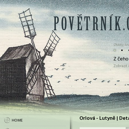
Otázky tov
•
•
Z čeho
Zobrazit
Orlová - Lutyně | Det
HOME