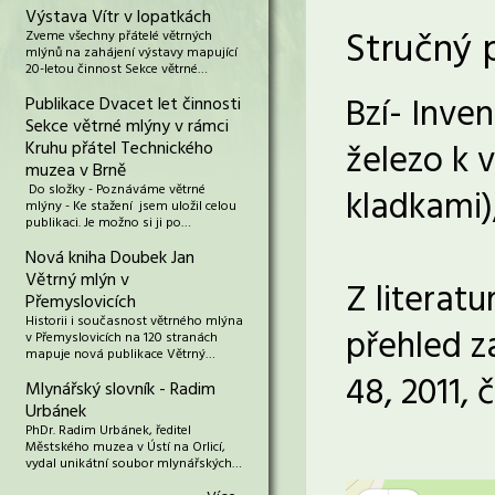
Výstava Vítr v lopatkách
Stručný 
Zveme všechny přátelé větrných
mlýnů na zahájení výstavy mapující
20-letou činnost Sekce větrné…
Bzí- Inve
Publikace Dvacet let činnosti
Sekce větrné mlýny v rámci
železo k 
Kruhu přátel Technického
muzea v Brně
Do složky - Poznáváme větrné
kladkami)
mlýny - Ke stažení jsem uložil celou
publikaci. Je možno si ji po…
Nová kniha Doubek Jan
Větrný mlýn v
Z literatu
Přemyslovicích
Historii i současnost větrného mlýna
přehled z
v Přemyslovicích na 120 stranách
mapuje nová publikace Větrný…
48, 2011, 
Mlynářský slovník - Radim
Urbánek
PhDr. Radim Urbánek, ředitel
Městského muzea v Ústí na Orlicí,
vydal unikátní soubor mlynářských…