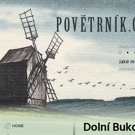
Otázky tov
•
•
Jaké m
Zobrazit
Dolní Buk
HOME