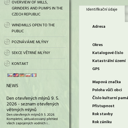
OVERVIEW OF MILLS,
GRINDERS AND PUMPS IN THE
Identifikační údaje
CZECH REPUBLIC
WINDMILLS OPEN TO THE
Adresa
PUBLIC
POZNÁVÁME MLÝNY
Okres
SEKCE VĚTRNÉ MLÝNY
Katalogové číslo
Katastrální území
KONTAKT
GPS
Mapová značka
NEWS
Poloha vůči obci
Den otevřených mlýnů 9. 5.
Číslo kulturní pam
2026 - seznam otevřených
Přístupnost
větrných mlýnů
Rok stavby
Den otevřených mlýnů 9. 5. 2026
Kompletní, aktualizovaný přehled
Rok zániku
všech zapojených vodních i…