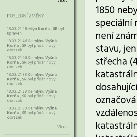
Více...
1850 neby
POSLEDNÍ ZMĚNY
speciální
18.03. 21:48 Mlýn
Korňa , SR
byl
není znám
upraven
18.03. 21:46 Ke mlýnu
Vyšná
stavu, je
Korňa , SR
byl přidán nový
obrázek
střecha (
18.03. 21:46 Ke mlýnu
Vyšná
Korňa , SR
byl přidán nový
obrázek
katastrál
18.03. 21:38 Ke mlýnu
Vyšná
Korňa , SR
byl přidán nový
dosahujíc
obrázek
18.03. 21:38 Ke mlýnu
Vyšná
Korňa , SR
byl přidán nový
označován
obrázek
18.03. 21:38 Ke mlýnu
Vyšná
vzdálenos
Korňa , SR
byl přidán nový
obrázek
katastráln
Více...