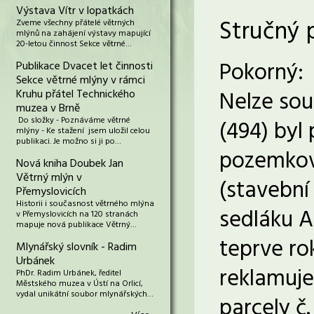
Výstava Vítr v lopatkách
Stručný 
Zveme všechny přátelé větrných
mlýnů na zahájení výstavy mapující
20-letou činnost Sekce větrné…
Pokorný:
Publikace Dvacet let činnosti
Sekce větrné mlýny v rámci
Nelze souh
Kruhu přátel Technického
muzea v Brně
Do složky - Poznáváme větrné
(494) byl
mlýny - Ke stažení jsem uložil celou
publikaci. Je možno si ji po…
pozemkové
Nová kniha Doubek Jan
Větrný mlýn v
(stavební
Přemyslovicích
Historii i současnost větrného mlýna
sedláku A
v Přemyslovicích na 120 stranách
mapuje nová publikace Větrný…
teprve ro
Mlynářský slovník - Radim
Urbánek
reklamuje
PhDr. Radim Urbánek, ředitel
Městského muzea v Ústí na Orlicí,
vydal unikátní soubor mlynářských…
parcely č