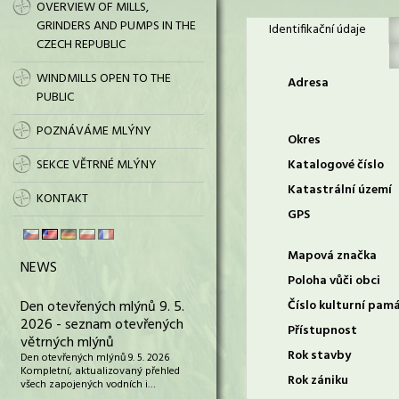
OVERVIEW OF MILLS,
GRINDERS AND PUMPS IN THE
Identifikační údaje
CZECH REPUBLIC
WINDMILLS OPEN TO THE
Adresa
PUBLIC
POZNÁVÁME MLÝNY
Okres
SEKCE VĚTRNÉ MLÝNY
Katalogové číslo
Katastrální území
KONTAKT
GPS
Mapová značka
NEWS
Poloha vůči obci
Den otevřených mlýnů 9. 5.
Číslo kulturní pam
2026 - seznam otevřených
Přístupnost
větrných mlýnů
Rok stavby
Den otevřených mlýnů 9. 5. 2026
Kompletní, aktualizovaný přehled
Rok zániku
všech zapojených vodních i…