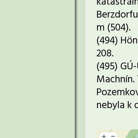
katastrál
Berzdorfu
m (504).
(494) Hön
208.
(495) GÚ-Ú
Machnín. 
Pozemková
nebyla k d
+