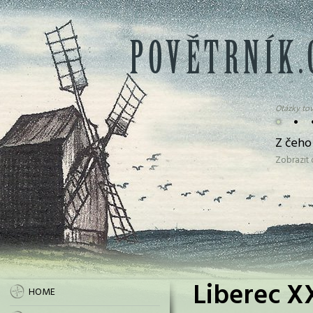
Otázky tov
•
•
Z čeho
Zobrazit
Liberec XX
HOME