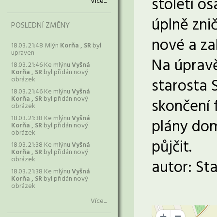
století o
Více...
úplně zni
POSLEDNÍ ZMĚNY
nové a za
18.03. 21:48 Mlýn
Korňa , SR
byl
upraven
Na úpravě
18.03. 21:46 Ke mlýnu
Vyšná
Korňa , SR
byl přidán nový
obrázek
starosta 
18.03. 21:46 Ke mlýnu
Vyšná
Korňa , SR
byl přidán nový
skončení 
obrázek
18.03. 21:38 Ke mlýnu
Vyšná
plány dom
Korňa , SR
byl přidán nový
obrázek
půjčit.
18.03. 21:38 Ke mlýnu
Vyšná
Korňa , SR
byl přidán nový
obrázek
autor: Sta
18.03. 21:38 Ke mlýnu
Vyšná
Korňa , SR
byl přidán nový
obrázek
Více...
+