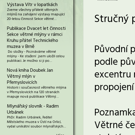
Výstava Vítr v lopatkách
Zveme všechny přátelé větrných
Stručný 
mlýnů na zahájení výstavy mapující
20-letou činnost Sekce větrné…
Publikace Dvacet let činnosti
Sekce větrné mlýny v rámci
Kruhu přátel Technického
Původní p
muzea v Brně
Do složky - Poznáváme větrné
mlýny - Ke stažení jsem uložil celou
podle pův
publikaci. Je možno si ji po…
Nová kniha Doubek Jan
excentru 
Větrný mlýn v
Přemyslovicích
propojení
Historii i současnost větrného mlýna
v Přemyslovicích na 120 stranách
mapuje nová publikace Větrný…
Mlynářský slovník - Radim
Poznamka
Urbánek
PhDr. Radim Urbánek, ředitel
Větrné če
Městského muzea v Ústí na Orlicí,
vydal unikátní soubor mlynářských…