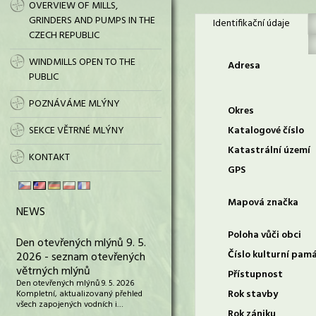
OVERVIEW OF MILLS,
GRINDERS AND PUMPS IN THE
Identifikační údaje
CZECH REPUBLIC
WINDMILLS OPEN TO THE
Adresa
PUBLIC
POZNÁVÁME MLÝNY
Okres
SEKCE VĚTRNÉ MLÝNY
Katalogové číslo
Katastrální území
KONTAKT
GPS
Mapová značka
NEWS
Poloha vůči obci
Den otevřených mlýnů 9. 5.
Číslo kulturní pam
2026 - seznam otevřených
větrných mlýnů
Přístupnost
Den otevřených mlýnů 9. 5. 2026
Rok stavby
Kompletní, aktualizovaný přehled
všech zapojených vodních i…
Rok zániku