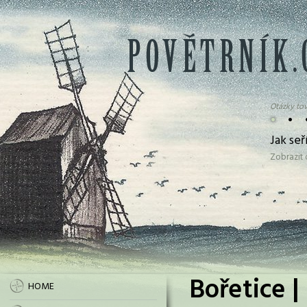
Otázky tov
•
•
Jak se
Zobrazit
Bořetice |
HOME