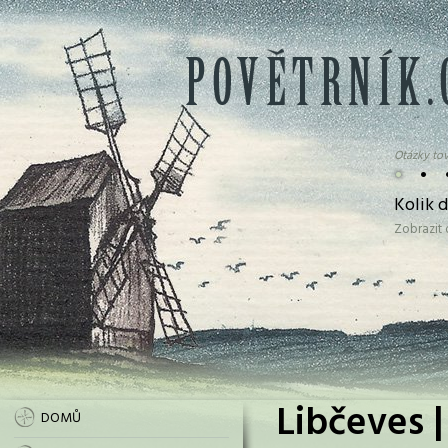
Otázky tov
•
•
Kolik 
Zobrazit
Libčeves |
DOMŮ