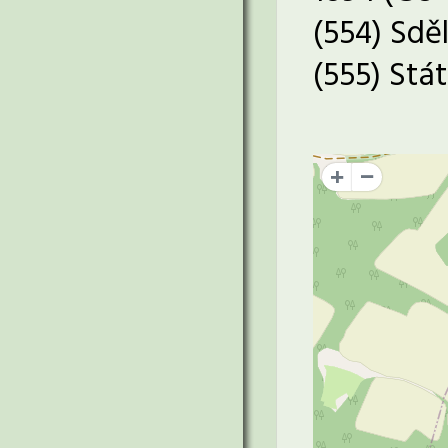
(554) Sdě
(555) Stá
+