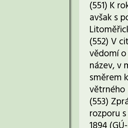
(551) K r
avšak s p
Litoměřick
(552) V c
vědomí o 
název, v 
směrem k 
větrného 
(553) Zpr
rozporu s
1894 (GÚ-