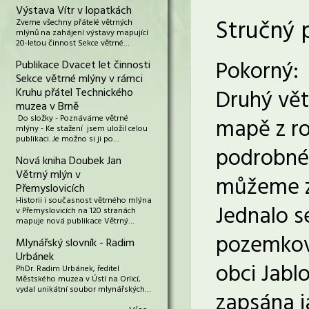
Výstava Vítr v lopatkách
Stručný 
Zveme všechny přátelé větrných
mlýnů na zahájení výstavy mapující
20-letou činnost Sekce větrné…
Pokorný:
Publikace Dvacet let činnosti
Sekce větrné mlýny v rámci
Druhý vět
Kruhu přátel Technického
muzea v Brně
Do složky - Poznáváme větrné
mapě z ro
mlýny - Ke stažení jsem uložil celou
publikaci. Je možno si ji po…
podrobné 
Nová kniha Doubek Jan
Větrný mlýn v
můžeme zj
Přemyslovicích
Historii i současnost větrného mlýna
Jednalo s
v Přemyslovicích na 120 stranách
mapuje nová publikace Větrný…
pozemkové
Mlynářský slovník - Radim
Urbánek
obci Jablo
PhDr. Radim Urbánek, ředitel
Městského muzea v Ústí na Orlicí,
vydal unikátní soubor mlynářských…
zapsána j