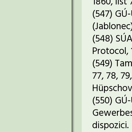
1860, list 
(547) GÚ-Ú
(Jablonec)
(548) SÚA
Protocol, 
(549) Tam
77, 78, 7
Hüpschovi
(550) GÚ-
Gewerbest
dispozici.