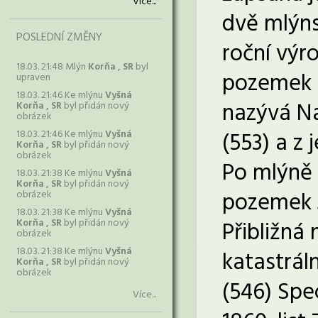
Více...
dvě mlýns
POSLEDNÍ ZMĚNY
roční výro
18.03. 21:48 Mlýn
Korňa , SR
byl
pozemek o
upraven
18.03. 21:46 Ke mlýnu
Vyšná
nazývá Na
Korňa , SR
byl přidán nový
obrázek
(553) a z 
18.03. 21:46 Ke mlýnu
Vyšná
Korňa , SR
byl přidán nový
obrázek
Po mlýně 
18.03. 21:38 Ke mlýnu
Vyšná
Korňa , SR
byl přidán nový
pozemek J
obrázek
18.03. 21:38 Ke mlýnu
Vyšná
Korňa , SR
byl přidán nový
Přibližná
obrázek
18.03. 21:38 Ke mlýnu
Vyšná
katastrál
Korňa , SR
byl přidán nový
obrázek
(546) Spe
Více...