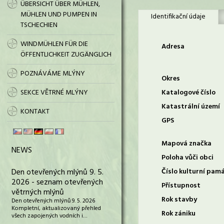
ÜBERSICHT ÜBER MÜHLEN,
MÜHLEN UND PUMPEN IN
Identifikační údaje
TSCHECHIEN
WINDMÜHLEN FÜR DIE
Adresa
ÖFFENTLICHKEIT ZUGÄNGLICH
POZNÁVÁME MLÝNY
Okres
SEKCE VĚTRNÉ MLÝNY
Katalogové číslo
Katastrální území
KONTAKT
GPS
Mapová značka
NEWS
Poloha vůči obci
Den otevřených mlýnů 9. 5.
Číslo kulturní pam
2026 - seznam otevřených
Přístupnost
větrných mlýnů
Rok stavby
Den otevřených mlýnů 9. 5. 2026
Kompletní, aktualizovaný přehled
Rok zániku
všech zapojených vodních i…