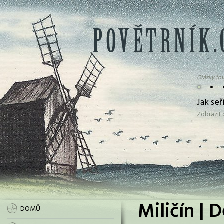
Otázky tov
•
•
Jak se
Zobrazit
Miličín | 
DOMŮ