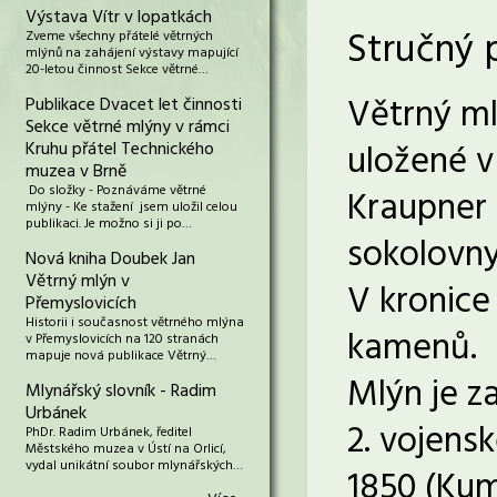
Výstava Vítr v lopatkách
Stručný 
Zveme všechny přátelé větrných
mlýnů na zahájení výstavy mapující
20-letou činnost Sekce větrné…
Větrný ml
Publikace Dvacet let činnosti
Sekce větrné mlýny v rámci
uložené v 
Kruhu přátel Technického
muzea v Brně
Do složky - Poznáváme větrné
Kraupner 
mlýny - Ke stažení jsem uložil celou
publikaci. Je možno si ji po…
sokolovny
Nová kniha Doubek Jan
Větrný mlýn v
V kronice
Přemyslovicích
Historii i současnost větrného mlýna
kamenů.
v Přemyslovicích na 120 stranách
mapuje nová publikace Větrný…
Mlýn je z
Mlynářský slovník - Radim
Urbánek
2. vojens
PhDr. Radim Urbánek, ředitel
Městského muzea v Ústí na Orlicí,
vydal unikátní soubor mlynářských…
1850 (Kum