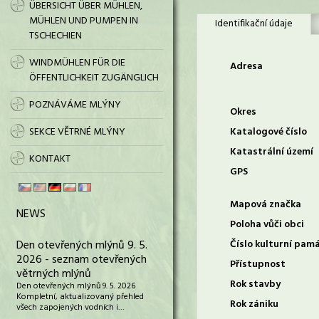
ÜBERSICHT ÜBER MÜHLEN,
MÜHLEN UND PUMPEN IN
Identifikační údaje
TSCHECHIEN
WINDMÜHLEN FÜR DIE
Adresa
ÖFFENTLICHKEIT ZUGÄNGLICH
POZNÁVÁME MLÝNY
Okres
SEKCE VĚTRNÉ MLÝNY
Katalogové číslo
Katastrální území
KONTAKT
GPS
Mapová značka
NEWS
Poloha vůči obci
Den otevřených mlýnů 9. 5.
Číslo kulturní pam
2026 - seznam otevřených
Přístupnost
větrných mlýnů
Rok stavby
Den otevřených mlýnů 9. 5. 2026
Kompletní, aktualizovaný přehled
Rok zániku
všech zapojených vodních i…