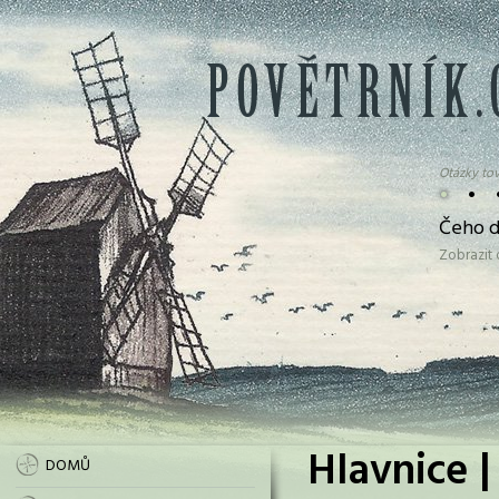
Otázky tov
•
•
Čeho d
Zobrazit
Hlavnice |
DOMŮ