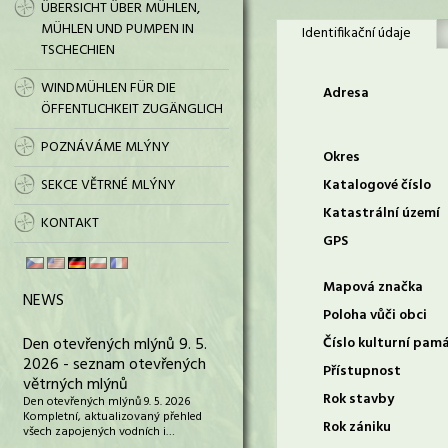
ÜBERSICHT ÜBER MÜHLEN,
MÜHLEN UND PUMPEN IN
Identifikační údaje
TSCHECHIEN
WINDMÜHLEN FÜR DIE
Adresa
ÖFFENTLICHKEIT ZUGÄNGLICH
POZNÁVÁME MLÝNY
Okres
SEKCE VĚTRNÉ MLÝNY
Katalogové číslo
Katastrální území
KONTAKT
GPS
Mapová značka
NEWS
Poloha vůči obci
Den otevřených mlýnů 9. 5.
Číslo kulturní pam
2026 - seznam otevřených
Přístupnost
větrných mlýnů
Rok stavby
Den otevřených mlýnů 9. 5. 2026
Kompletní, aktualizovaný přehled
Rok zániku
všech zapojených vodních i…