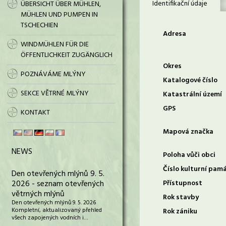
Identifikační údaje
ÜBERSICHT ÜBER MÜHLEN,
MÜHLEN UND PUMPEN IN
TSCHECHIEN
Adresa
WINDMÜHLEN FÜR DIE
ÖFFENTLICHKEIT ZUGÄNGLICH
Okres
POZNÁVÁME MLÝNY
Katalogové číslo
SEKCE VĚTRNÉ MLÝNY
Katastrální území
GPS
KONTAKT
Mapová značka
NEWS
Poloha vůči obci
Číslo kulturní pam
Den otevřených mlýnů 9. 5.
2026 - seznam otevřených
Přístupnost
větrných mlýnů
Rok stavby
Den otevřených mlýnů 9. 5. 2026
Kompletní, aktualizovaný přehled
Rok zániku
všech zapojených vodních i…