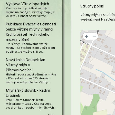
Výstava Vítr v lopatkách
Stručný popis
Zveme všechny přátelé větrných
mlýnů na zahájení výstavy mapující
Větrný mlýnek s turbín
20-letou činnost Sekce větrné…
vysévač není. Na střeše
Publikace Dvacet let činnosti
Sekce větrné mlýny v rámci
Kruhu přátel Technického
+
muzea v Brně
Do složky - Poznáváme větrné
mlýny - Ke stažení jsem uložil celou
publikaci. Je možno si ji po…
Nová kniha Doubek Jan
Větrný mlýn v
Přemyslovicích
Historii i současnost větrného mlýna
v Přemyslovicích na 120 stranách
mapuje nová publikace Větrný…
Mlynářský slovník - Radim
Urbánek
PhDr. Radim Urbánek, ředitel
Městského muzea v Ústí na Orlicí,
vydal unikátní soubor mlynářských…