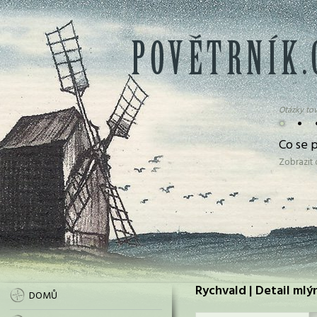
Otázky tov
•
•
Co se 
Zobrazit
Rychvald | Detail mlý
DOMŮ