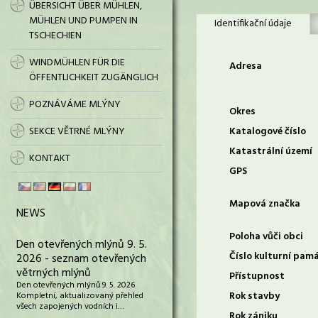
ÜBERSICHT ÜBER MÜHLEN,
MÜHLEN UND PUMPEN IN
Identifikační údaje
TSCHECHIEN
WINDMÜHLEN FÜR DIE
Adresa
ÖFFENTLICHKEIT ZUGÄNGLICH
POZNÁVÁME MLÝNY
Okres
SEKCE VĚTRNÉ MLÝNY
Katalogové číslo
Katastrální území
KONTAKT
GPS
Mapová značka
NEWS
Poloha vůči obci
Den otevřených mlýnů 9. 5.
Číslo kulturní pam
2026 - seznam otevřených
větrných mlýnů
Přístupnost
Den otevřených mlýnů 9. 5. 2026
Rok stavby
Kompletní, aktualizovaný přehled
všech zapojených vodních i…
Rok zániku