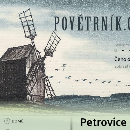
Otázky tov
•
•
Čeho d
Zobrazit
Petrovice 
DOMŮ