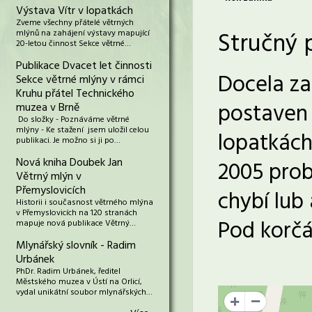
Výstava Vítr v lopatkách
Zveme všechny přátelé větrných
Stručný 
mlýnů na zahájení výstavy mapující
20-letou činnost Sekce větrné…
Publikace Dvacet let činnosti
Docela za
Sekce větrné mlýny v rámci
Kruhu přátel Technického
postaven 
muzea v Brně
Do složky - Poznáváme větrné
mlýny - Ke stažení jsem uložil celou
lopatkách
publikaci. Je možno si ji po…
Nová kniha Doubek Jan
2005 prob
Větrný mlýn v
Přemyslovicích
chybí lub
Historii i současnost větrného mlýna
v Přemyslovicích na 120 stranách
Pod korčá
mapuje nová publikace Větrný…
Mlynářský slovník - Radim
Urbánek
PhDr. Radim Urbánek, ředitel
Městského muzea v Ústí na Orlicí,
vydal unikátní soubor mlynářských…
+