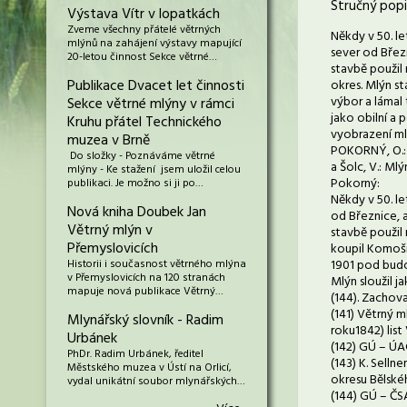
Stručný popi
Výstava Vítr v lopatkách
Zveme všechny přátelé větrných
Někdy v 50. l
mlýnů na zahájení výstavy mapující
sever od Březn
20-letou činnost Sekce větrné…
stavbě použil 
Publikace Dvacet let činnosti
okres. Mlýn st
výbor a lámal
Sekce větrné mlýny v rámci
jako obilní a
Kruhu přátel Technického
vyobrazení ml
muzea v Brně
POKORNÝ, O.: 
Do složky - Poznáváme větrné
a Šolc, V.: M
mlýny - Ke stažení jsem uložil celou
Pokorný:
publikaci. Je možno si ji po…
Někdy v 50. l
Nová kniha Doubek Jan
od Březnice, a
Větrný mlýn v
stavbě použil 
Přemyslovicích
koupil Komoší
Historii i současnost větrného mlýna
1901 pod budo
v Přemyslovicích na 120 stranách
Mlýn sloužil 
mapuje nová publikace Větrný…
(144). Zachova
(141) Větrný m
Mlynářský slovník - Radim
roku1842) list V
Urbánek
(142) GÚ – ÚAG
PhDr. Radim Urbánek, ředitel
(143) K. Selln
Městského muzea v Ústí na Orlicí,
okresu Bělskéh
vydal unikátní soubor mlynářských…
(144) GÚ – ČSA