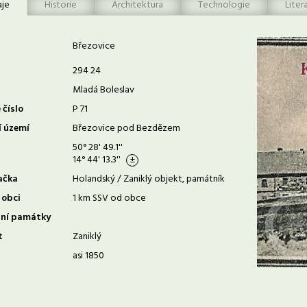
aje
Historie
Architektura
Technologie
Liter
Březovice
294 24
Mladá Boleslav
 číslo
P 71
í území
Březovice pod Bezdězem
50° 28' 49.1''
14° 44' 13.3''
ačka
Holandský / Zaniklý objekt, památník
 obci
1 km SSV od obce
rní památky
t
Zaniklý
asi 1850