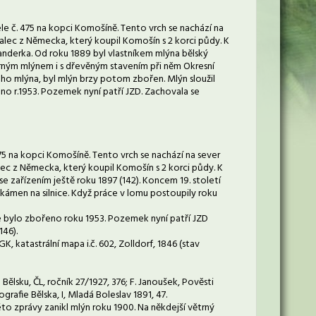
e č. 475 na kopci Komošíně. Tento vrch se nachází na
valec z Německa, který koupil Komošín s 2 korci půdy. K
landerka. Od roku 1889 byl vlastníkem mlýna bělský
ětrným mlýnem i s dřevěným stavením při něm Okresní
ého mlýna, byl mlýn brzy potom zbořen. Mlýn sloužil
no r.1953. Pozemek nyní patří JZD. Zachovala se
75 na kopci Komošíně. Tento vrch se nachází na sever
alec z Německa, který koupil Komošín s 2 korci půdy. K
se zařízením ještě roku 1897 (142). Koncem 19. století
kámen na silnice. Když práce v lomu postoupily roku
ře bylo zbořeno roku 1953. Pozemek nyní patří JZD
146).
, katastrální mapa i.č. 602, Zolldorf, 1846 (stav
a Bělsku, ČL, ročník 27/1927, 376; F. Janoušek, Pověsti
rafie Bělska, I, Mladá Boleslav 1891, 47.
éto zprávy zanikl mlýn roku 1900. Na někdejší větrný