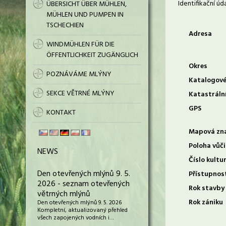
Identifikační úd
ÜBERSICHT ÜBER MÜHLEN,
MÜHLEN UND PUMPEN IN
TSCHECHIEN
Adresa
WINDMÜHLEN FÜR DIE
ÖFFENTLICHKEIT ZUGÄNGLICH
Okres
POZNÁVÁME MLÝNY
Katalogové
SEKCE VĚTRNÉ MLÝNY
Katastráln
GPS
KONTAKT
Mapová zn
Poloha vůči
NEWS
Číslo kultu
Den otevřených mlýnů 9. 5.
Přístupnos
2026 - seznam otevřených
Rok stavby
větrných mlýnů
Rok zániku
Den otevřených mlýnů 9. 5. 2026
Kompletní, aktualizovaný přehled
všech zapojených vodních i…