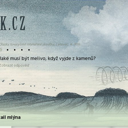
Otázky tovaryšské mlynářské zkoušky, Lehovec, A. 1936:
•
•
•
•
•
Jaké musí být melivo, když vyjde z kamenů?
Zobrazit odpověď
ail mlýna