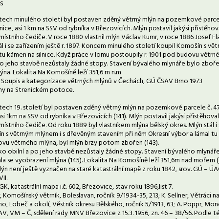
s
etech minulého století byl postaven zděný větrný mlýn na pozemkové parcel
ice, asi 1 km na SSV od rybníka v Březovicích. Mlýn postavil jakýsi přistěho
místního čediče. V roce 1880 vlastnil mlýn Václav Kumr, v roce 1886 Josef F
ál i se zařízením ještě r. 1897. Koncem minulého století koupil Komošín s v
 tu kámen na silnice. Když práce v lomu postoupily r. 1901 pod budovu větrn
 po jeho stavbě nezůstaly žádné stopy. Stavení bývalého mlynáře bylo zboře
ýna. Lokalita Na Komošíně leží 351,6 m n.m
Soupis a kategorizace větrných mlýnů v Čechách, GÚ ČSAV Brno 1973
lýny na Strenickém potoce.
etech 19. století byl postaven zděný větrný mlýn na pozemkové parcele č. 4
si 1km na SSV od rybníka v Březovicích (141). Mlýn postavil jakýsi přistěhov
místního čediče. Od roku 1889 byl vlastníkem mlýna bělský okres. Mlýn stál i 
n s větrným mlýnem i s dřevěným stavením při něm Okresní výbor a lámal tu 
vu větrného mlýna, byl mlýn brzy potom zbořen (143).
jako obilní a po jeho stavbě nezůstaly žádné stopy. Stavení bývalého mlyná
la se vyobrazení mlýna (145). Lokalita Na Komošíně leží 351,6m nad mořem (
lýn není ještě vyznačen na staré katastrální mapě z roku 1842, srov. GÚ – ÚAGK
II.
K, katastrální mapa i.č. 602, Březovice, stav roku 1896,list 7.
er, Komošínský větrník, Boleslavan, ročník 9/1934-35, 213; K. Sellner, Větráci n
o, Lobeč a okolí, Věstník okresu Bělského, ročník 5/1913, 63; A. Poppr, Monog
V, VM – Č, sdělení rady MNV Březovice z 15.3. 1956, zn. 46 – 38/56. Podle t