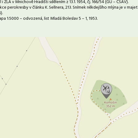
 i ZLA v Mnichově Hradišti sdělením z 13.1. 1954, čj. 166/54 (GÚ – ČSAV).
kce perokresby v článku K. Sellnera, 213. Snímek někdejšího mlýna je v maj
).
apa 1:5000 – odvozená, list Mladá Boleslav 5 – 1, 1953.