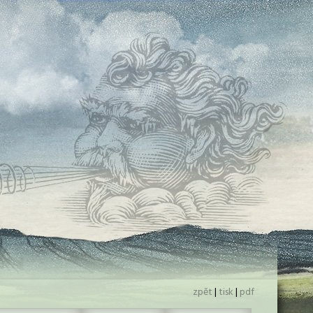
zpět
|
tisk
|
pdf