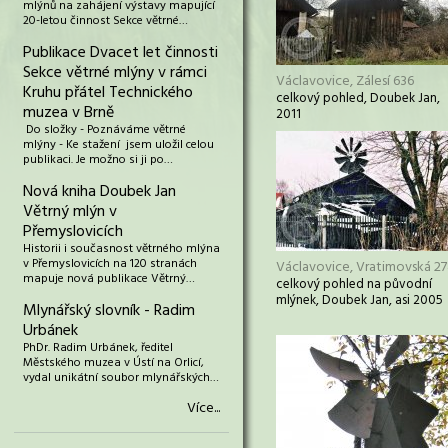
mlýnů na zahájení výstavy mapující
20-letou činnost Sekce větrné…
Publikace Dvacet let činnosti
Sekce větrné mlýny v rámci
Václavovice, Zálesí 636
Kruhu přátel Technického
celkový pohled, Doubek Jan,
muzea v Brně
2011
Do složky - Poznáváme větrné
mlýny - Ke stažení jsem uložil celou
publikaci. Je možno si ji po…
Nová kniha Doubek Jan
Větrný mlýn v
Přemyslovicích
Historii i současnost větrného mlýna
v Přemyslovicích na 120 stranách
Václavovice, Vratimovská 2
mapuje nová publikace Větrný…
celkový pohled na původní
mlýnek, Doubek Jan, asi 2005
Mlynářský slovník - Radim
Urbánek
PhDr. Radim Urbánek, ředitel
Městského muzea v Ústí na Orlicí,
vydal unikátní soubor mlynářských…
Více...