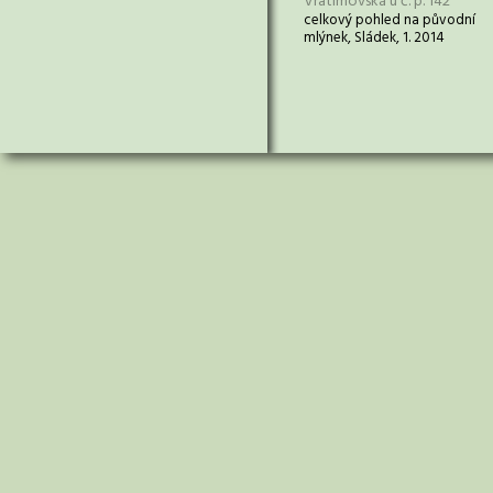
Vratimovská u č. p. 142
celkový pohled na původní
mlýnek, Sládek, 1. 2014