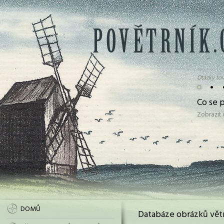
Otázky tov
•
•
Co se 
Zobrazit
DOMŮ
Databáze obrázků vět