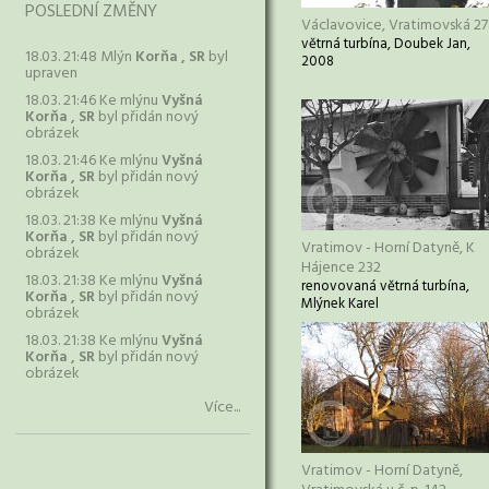
POSLEDNÍ ZMĚNY
Václavovice, Vratimovská 2
větrná turbína, Doubek Jan,
18.03. 21:48 Mlýn
Korňa , SR
byl
2008
upraven
18.03. 21:46 Ke mlýnu
Vyšná
Korňa , SR
byl přidán nový
obrázek
18.03. 21:46 Ke mlýnu
Vyšná
Korňa , SR
byl přidán nový
obrázek
18.03. 21:38 Ke mlýnu
Vyšná
Korňa , SR
byl přidán nový
Vratimov - Horní Datyně, K
obrázek
Hájence 232
18.03. 21:38 Ke mlýnu
Vyšná
renovovaná větrná turbína,
Korňa , SR
byl přidán nový
Mlýnek Karel
obrázek
18.03. 21:38 Ke mlýnu
Vyšná
Korňa , SR
byl přidán nový
obrázek
Více...
Vratimov - Horní Datyně,