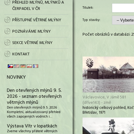
PŘEHLED MLÝNŮ, MLÝNKŮ A
Titulek:
ČERPADEL V ČR
PŘÍSTUPNÉ VĚTRNÉ MLÝNY
Typ stavby:
POZNÁVÁME MLÝNY
Počet obrázků v databázi: 2
SEKCE VĚTRNÉ MLÝNY
KONTAKT
NOVINKY
Den otevřených mlýnů 9. 5.
2026 - seznam otevřených
Václavovice, V Jámě 581
větrných mlýnů
(dříve143) - změ
Den otevřených mlýnů 9. 5. 2026
historický celkový pohled, Koč
Kompletní, aktualizovaný přehled
Břetislav, 1971
všech zapojených vodních i…
Výstava Vítr v lopatkách
Zveme všechny přátelé větrných