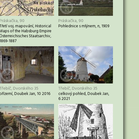
Práskačka, 90
Práskačka, 90
Třetí voj. mapování, Historical
Pohlednice s mlýnem, n, 1909
Maps of the Habsburg Empire
Österreichisches Staatsarchiv,
1869-1887
Třebíč, Dvorského 35
Třebíč, Dvorského 35
přízemí, Doubek Jan, 10 2016
celkový pohled, Doubek Jan,
6 2021