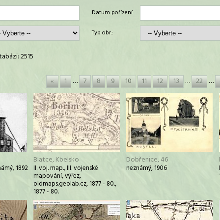
Datum pořízení:
Typ obr.:
abázi: 2515
«
1
…
7
8
9
10
11
12
13
…
22
…
Blatce, Kbelsko
Dobřenice, 46
námý, 1892
II. voj. map., III. vojenské
neznámý, 1906
mapování, výřez,
oldmaps.geolab.cz, 1877 - 80.,
1877 - 80.