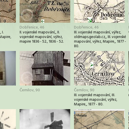
Dobřenice, 46
Dobřenice, 46
 I.
II. vojenské mapování,, II.
III. vojenské mapování, výřez,
Mapire,
vojenské mapování, výřez,
oldmaps.geolab.cz,, III. vojenské
mapire 1836 - 52., 1836 - 52.
mapování, výřez, Mapire,, 1877 -
80.
Černilov, 90
Černilov, 90
III. vojenské mapování, III.
vojenské mapování, výřez,
Mapire,, 1877 - 80.