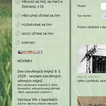
PŘEHLED MLÝNŮ, MLÝNKŮ A
Titulek:
ČERPADEL V ČR
PŘÍSTUPNÉ VĚTRNÉ MLÝNY
Typ stavby:
POZNÁVÁME MLÝNY
Počet obrázků v dat
SEKCE VĚTRNÉ MLÝNY
KONTAKT
NOVINKY
Den otevřených mlýnů 9. 5.
2026 - seznam otevřených
Blatce, Kbelsko
větrných mlýnů
výřez z pohledu, nez
Den otevřených mlýnů 9. 5. 2026
Kompletní, aktualizovaný přehled
všech zapojených vodních i…
Výstava Vítr v lopatkách
Zveme všechny přátelé větrných