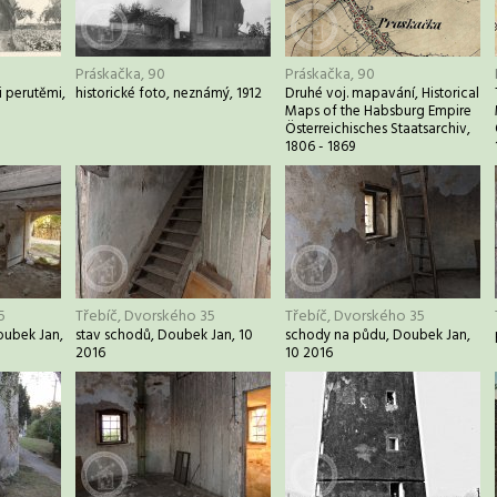
Práskačka, 90
Práskačka, 90
i perutěmi,
historické foto, neznámý, 1912
Druhé voj. mapavání, Historical
Maps of the Habsburg Empire
Österreichisches Staatsarchiv,
1806 - 1869
5
Třebíč, Dvorského 35
Třebíč, Dvorského 35
Doubek Jan,
stav schodů, Doubek Jan, 10
schody na půdu, Doubek Jan,
2016
10 2016