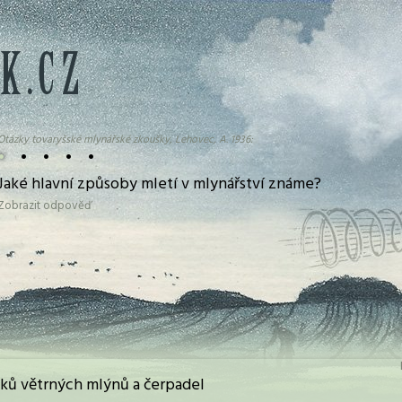
Otázky tovaryšské mlynářské zkoušky, Lehovec, A. 1936:
•
•
•
•
•
Jaké hlavní způsoby mletí v mlynářství známe?
Zobrazit odpověď
ků větrných mlýnů a čerpadel