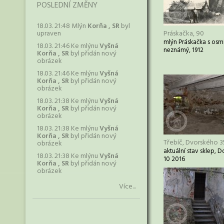
POSLEDNÍ ZMĚNY
18.03. 21:48 Mlýn
Korňa , SR
byl
upraven
Práskačka, 90
mlýn Práskačka s osm
18.03. 21:46 Ke mlýnu
Vyšná
neznámý, 1912
Korňa , SR
byl přidán nový
obrázek
18.03. 21:46 Ke mlýnu
Vyšná
Korňa , SR
byl přidán nový
obrázek
18.03. 21:38 Ke mlýnu
Vyšná
Korňa , SR
byl přidán nový
obrázek
18.03. 21:38 Ke mlýnu
Vyšná
Korňa , SR
byl přidán nový
Třebíč, Dvorského 3
obrázek
aktuální stav sklep, 
18.03. 21:38 Ke mlýnu
Vyšná
10 2016
Korňa , SR
byl přidán nový
obrázek
Více...