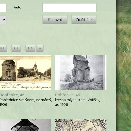
Autor:
43
…
63
…
84
»
Dobřenice, 46
Dobřenice, 46
Pohlednice s mlýnem, neznámý,
kresba mlýna, Karel Voříšek,
1906
asi 1906