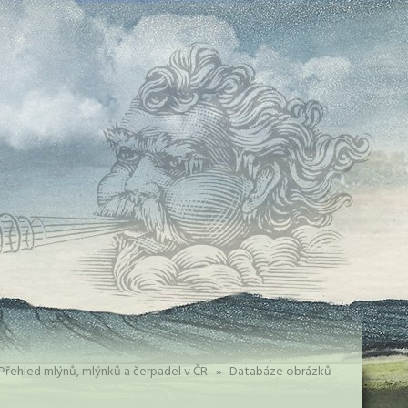
Přehled mlýnů, mlýnků a čerpadel v ČR
»
Databáze obrázků