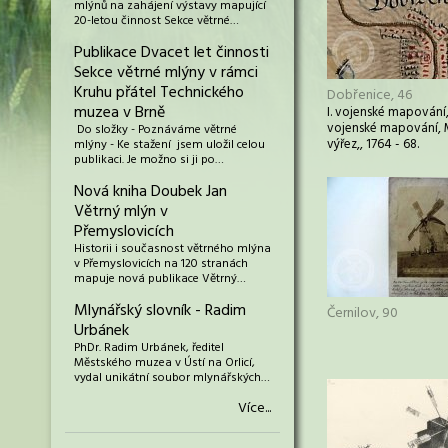
mlýnů na zahájení výstavy mapující
20-letou činnost Sekce větrné…
Publikace Dvacet let činnosti
Sekce větrné mlýny v rámci
Kruhu přátel Technického
Dobřenice, 46
muzea v Brně
I. vojenské mapování,,
vojenské mapování, 
Do složky - Poznáváme větrné
výřez,, 1764 - 68.
mlýny - Ke stažení jsem uložil celou
publikaci. Je možno si ji po…
Nová kniha Doubek Jan
Větrný mlýn v
Přemyslovicích
Historii i současnost větrného mlýna
v Přemyslovicích na 120 stranách
mapuje nová publikace Větrný…
Mlynářský slovník - Radim
Černilov, 90
Urbánek
PhDr. Radim Urbánek, ředitel
Městského muzea v Ústí na Orlicí,
vydal unikátní soubor mlynářských…
Více...