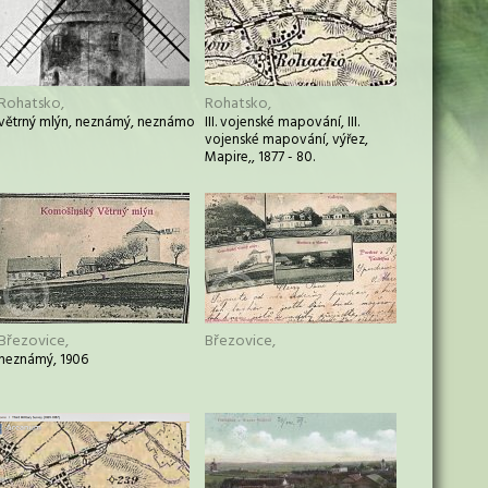
Rohatsko,
Rohatsko,
větrný mlýn, neznámý, neznámo
III. vojenské mapování, III.
vojenské mapování, výřez,
Mapire,, 1877 - 80.
Březovice,
Březovice,
neznámý, 1906