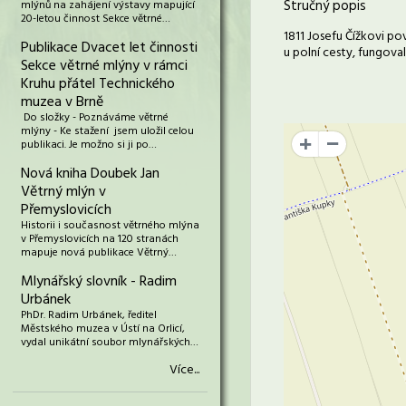
Stručný popis
mlýnů na zahájení výstavy mapující
20-letou činnost Sekce větrné…
1811 Josefu Čížkovi p
Publikace Dvacet let činnosti
u polní cesty, fungoval
Sekce větrné mlýny v rámci
Kruhu přátel Technického
muzea v Brně
Do složky - Poznáváme větrné
mlýny - Ke stažení jsem uložil celou
publikaci. Je možno si ji po…
+
Nová kniha Doubek Jan
Větrný mlýn v
Přemyslovicích
Historii i současnost větrného mlýna
v Přemyslovicích na 120 stranách
mapuje nová publikace Větrný…
Mlynářský slovník - Radim
Urbánek
PhDr. Radim Urbánek, ředitel
Městského muzea v Ústí na Orlicí,
vydal unikátní soubor mlynářských…
Více...