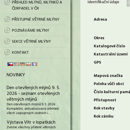
Identifikační údaje
PŘEHLED MLÝNŮ, MLÝNKŮ A
ČERPADEL V ČR
PŘÍSTUPNÉ VĚTRNÉ MLÝNY
Adresa
POZNÁVÁME MLÝNY
Okres
SEKCE VĚTRNÉ MLÝNY
Katalogové číslo
KONTAKT
Katastrální území
GPS
NOVINKY
Mapová značka
Poloha vůči obci
Den otevřených mlýnů 9. 5.
Číslo kulturní pam
2026 - seznam otevřených
větrných mlýnů
Přístupnost
Den otevřených mlýnů 9. 5. 2026
Rok stavby
Kompletní, aktualizovaný přehled
všech zapojených vodních i…
Rok zániku
Výstava Vítr v lopatkách
Zveme všechny přátelé větrných