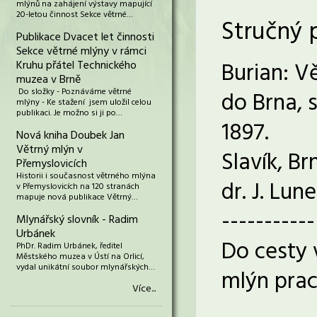
mlýnů na zahájení výstavy mapující
20-letou činnost Sekce větrné…
Stručný 
Publikace Dvacet let činnosti
Sekce větrné mlýny v rámci
Burian: V
Kruhu přátel Technického
muzea v Brně
Do složky - Poznáváme větrné
do Brna, 
mlýny - Ke stažení jsem uložil celou
publikaci. Je možno si ji po…
1897.
Nová kniha Doubek Jan
Větrný mlýn v
Slavík, Br
Přemyslovicích
Historii i současnost větrného mlýna
dr. J. Lun
v Přemyslovicích na 120 stranách
mapuje nová publikace Větrný…
-----------
Mlynářský slovník - Radim
Urbánek
Do cesty 
PhDr. Radim Urbánek, ředitel
Městského muzea v Ústí na Orlicí,
vydal unikátní soubor mlynářských…
mlýn prac
Více...