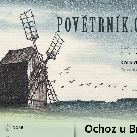
Otázky tov
•
•
Kolik 
Zobrazit
Ochoz u B
DOMŮ