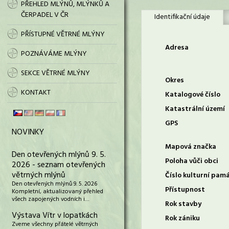
PŘEHLED MLÝNŮ, MLÝNKŮ A
ČERPADEL V ČR
Identifikační údaje
PŘÍSTUPNÉ VĚTRNÉ MLÝNY
Adresa
POZNÁVÁME MLÝNY
SEKCE VĚTRNÉ MLÝNY
Okres
KONTAKT
Katalogové číslo
Katastrální území
GPS
NOVINKY
Mapová značka
Den otevřených mlýnů 9. 5.
Poloha vůči obci
2026 - seznam otevřených
větrných mlýnů
Číslo kulturní pam
Den otevřených mlýnů 9. 5. 2026
Přístupnost
Kompletní, aktualizovaný přehled
všech zapojených vodních i…
Rok stavby
Výstava Vítr v lopatkách
Rok zániku
Zveme všechny přátelé větrných