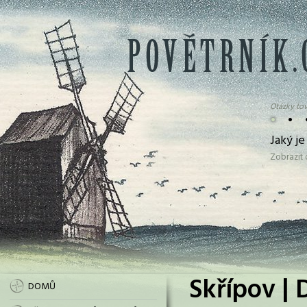
Otázky tov
•
•
Jaký j
Zobrazit
Skřípov | 
DOMŮ