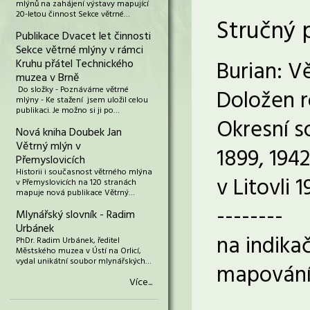
mlýnů na zahájení výstavy mapující
20-letou činnost Sekce větrné…
Stručný 
Publikace Dvacet let činnosti
Sekce větrné mlýny v rámci
Burian: V
Kruhu přátel Technického
muzea v Brně
Do složky - Poznáváme větrné
Doložen r
mlýny - Ke stažení jsem uložil celou
publikaci. Je možno si ji po…
Okresní s
Nová kniha Doubek Jan
Větrný mlýn v
1899, 1942
Přemyslovicích
Historii i současnost větrného mlýna
v Litovli 
v Přemyslovicích na 120 stranách
mapuje nová publikace Větrný…
--------
Mlynářský slovník - Radim
Urbánek
na indikač
PhDr. Radim Urbánek, ředitel
Městského muzea v Ústí na Orlicí,
vydal unikátní soubor mlynářských…
mapování 
Více...