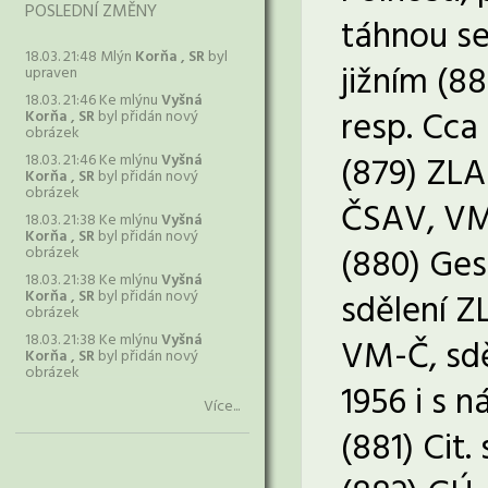
POSLEDNÍ ZMĚNY
táhnou s
18.03. 21:48 Mlýn
Korňa , SR
byl
jižním (8
upraven
18.03. 21:46 Ke mlýnu
Vyšná
resp. Cca
Korňa , SR
byl přidán nový
obrázek
(879) ZLA
18.03. 21:46 Ke mlýnu
Vyšná
Korňa , SR
byl přidán nový
obrázek
ČSAV, VM-
18.03. 21:38 Ke mlýnu
Vyšná
Korňa , SR
byl přidán nový
(880) Ges
obrázek
18.03. 21:38 Ke mlýnu
Vyšná
Korňa , SR
byl přidán nový
sdělení ZL
obrázek
18.03. 21:38 Ke mlýnu
Vyšná
VM-Č, sdě
Korňa , SR
byl přidán nový
obrázek
1956 i s 
Více...
(881) Cit.