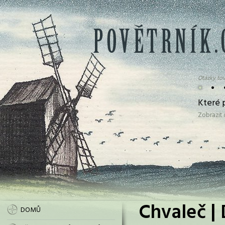
Otázky tov
•
•
Které 
Zobrazit
Chvaleč | 
DOMŮ