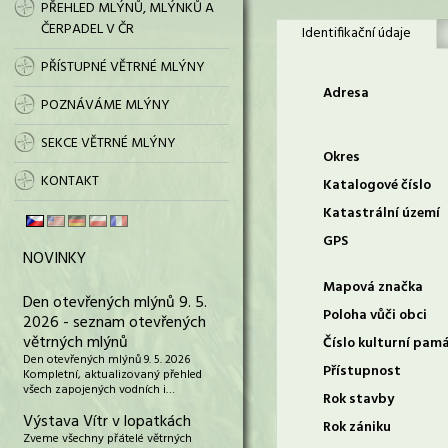
PŘEHLED MLÝNŮ, MLÝNKŮ A
ČERPADEL V ČR
Identifikační údaje
PŘÍSTUPNÉ VĚTRNÉ MLÝNY
Adresa
POZNÁVÁME MLÝNY
SEKCE VĚTRNÉ MLÝNY
Okres
KONTAKT
Katalogové číslo
Katastrální území
GPS
NOVINKY
Mapová značka
Den otevřených mlýnů 9. 5.
Poloha vůči obci
2026 - seznam otevřených
větrných mlýnů
Číslo kulturní pam
Den otevřených mlýnů 9. 5. 2026
Přístupnost
Kompletní, aktualizovaný přehled
všech zapojených vodních i…
Rok stavby
Výstava Vítr v lopatkách
Rok zániku
Zveme všechny přátelé větrných