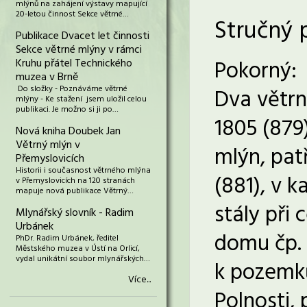
mlýnů na zahájení výstavy mapující
20-letou činnost Sekce větrné…
Stručný 
Publikace Dvacet let činnosti
Sekce větrné mlýny v rámci
Pokorný:
Kruhu přátel Technického
muzea v Brně
Do složky - Poznáváme větrné
Dva větrn
mlýny - Ke stažení jsem uložil celou
publikaci. Je možno si ji po…
1805 (879)
Nová kniha Doubek Jan
Větrný mlýn v
mlýn, pat
Přemyslovicích
Historii i současnost větrného mlýna
(881), v 
v Přemyslovicích na 120 stranách
mapuje nová publikace Větrný…
stály při
Mlynářský slovník - Radim
Urbánek
domu čp. 
PhDr. Radim Urbánek, ředitel
Městského muzea v Ústí na Orlicí,
vydal unikátní soubor mlynářských…
k pozemků
Více...
Polnosti,