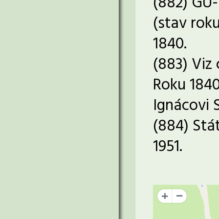
(882) GÚ-
(stav roku
1840.
(883) Viz 
Roku 1840
Ignácovi 
(884) Stá
1951.
+