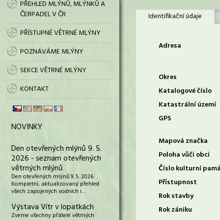
PŘEHLED MLÝNŮ, MLÝNKŮ A
ČERPADEL V ČR
Identifikační údaje
PŘÍSTUPNÉ VĚTRNÉ MLÝNY
Adresa
POZNÁVÁME MLÝNY
SEKCE VĚTRNÉ MLÝNY
Okres
KONTAKT
Katalogové číslo
Katastrální území
GPS
NOVINKY
Mapová značka
Den otevřených mlýnů 9. 5.
Poloha vůči obci
2026 - seznam otevřených
větrných mlýnů
Číslo kulturní pam
Den otevřených mlýnů 9. 5. 2026
Přístupnost
Kompletní, aktualizovaný přehled
všech zapojených vodních i…
Rok stavby
Výstava Vítr v lopatkách
Rok zániku
Zveme všechny přátelé větrných