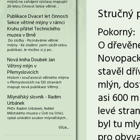
mlýnů na zahájení výstavy mapující
20-letou činnost Sekce větrné…
Stručný 
Publikace Dvacet let činnosti
Sekce větrné mlýny v rámci
Pokorný:
Kruhu přátel Technického
muzea v Brně
Do složky - Poznáváme větrné
O dřevěn
mlýny - Ke stažení jsem uložil celou
publikaci. Je možno si ji po…
Novopacko
Nová kniha Doubek Jan
Větrný mlýn v
stavěl dř
Přemyslovicích
Historii i současnost větrného mlýna
mlýn, dos
v Přemyslovicích na 120 stranách
mapuje nová publikace Větrný…
asi 600 m
Mlynářský slovník - Radim
Urbánek
levé stra
PhDr. Radim Urbánek, ředitel
Městského muzea v Ústí na Orlicí,
vydal unikátní soubor mlynářských…
byl tu mly
Více...
pro obyva