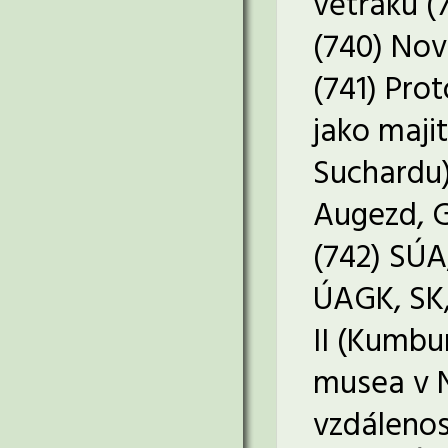
větřáku (
(740) Nov
(741) Pro
jako maji
Suchardu),
Augezd, G
(742) SÚA,
ÚAGK, SK, 
II (Kumbu
musea v N
vzdálenos