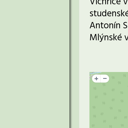
Vichřice 
studenské
Antonín S
Mlýnské v
+