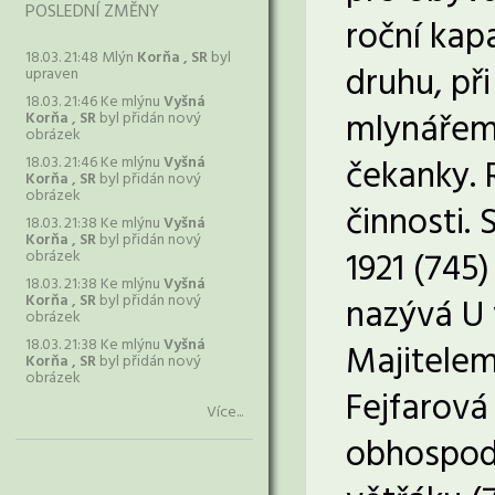
POSLEDNÍ ZMĚNY
roční kap
18.03. 21:48 Mlýn
Korňa , SR
byl
druhu, př
upraven
18.03. 21:46 Ke mlýnu
Vyšná
mlynářem (
Korňa , SR
byl přidán nový
obrázek
čekanky. R
18.03. 21:46 Ke mlýnu
Vyšná
Korňa , SR
byl přidán nový
obrázek
činnosti.
18.03. 21:38 Ke mlýnu
Vyšná
Korňa , SR
byl přidán nový
1921 (745
obrázek
18.03. 21:38 Ke mlýnu
Vyšná
Korňa , SR
byl přidán nový
nazývá U 
obrázek
18.03. 21:38 Ke mlýnu
Vyšná
Majitelem
Korňa , SR
byl přidán nový
obrázek
Fejfarová
Více...
obhospoda