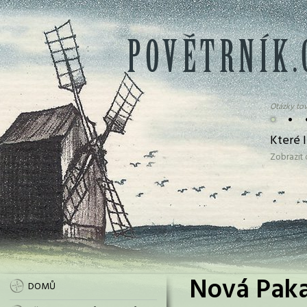
Otázky tov
•
•
Které l
Zobrazit
Nová Paka
DOMŮ