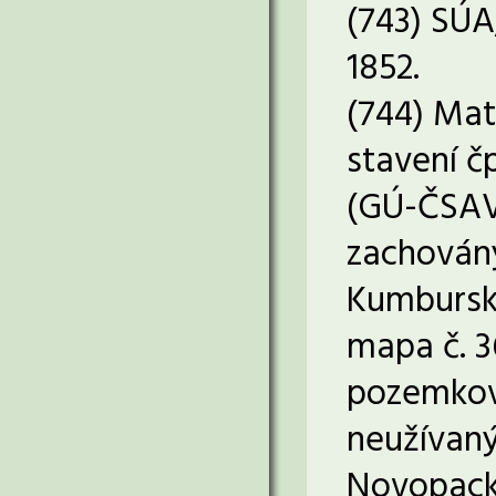
(743) SÚA
1852.
(744) Mat
stavení č
(GÚ-ČSAV,
zachovány
Kumburské
mapa č. 36
pozemkové
neužívaný
Novopacko,