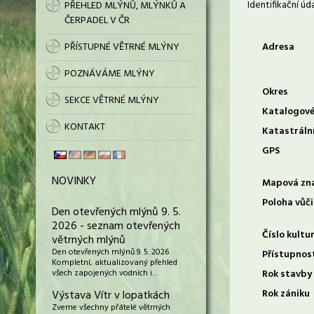
Identifikační úd
PŘEHLED MLÝNŮ, MLÝNKŮ A
ČERPADEL V ČR
PŘÍSTUPNÉ VĚTRNÉ MLÝNY
Adresa
POZNÁVÁME MLÝNY
Okres
SEKCE VĚTRNÉ MLÝNY
Katalogové
KONTAKT
Katastráln
GPS
NOVINKY
Mapová zn
Poloha vůči
Den otevřených mlýnů 9. 5.
2026 - seznam otevřených
Číslo kultu
větrných mlýnů
Den otevřených mlýnů 9. 5. 2026
Přístupnos
Kompletní, aktualizovaný přehled
všech zapojených vodních i…
Rok stavby
Rok zániku
Výstava Vítr v lopatkách
Zveme všechny přátelé větrných