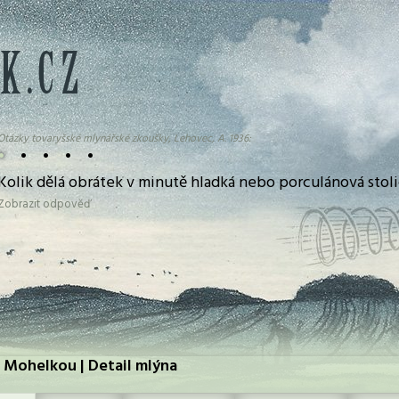
Otázky tovaryšské mlynářské zkoušky, Lehovec, A. 1936:
•
•
•
•
•
Kolik dělá obrátek v minutě hladká nebo porculánová stol
Zobrazit odpověď
 Mohelkou | Detail mlýna