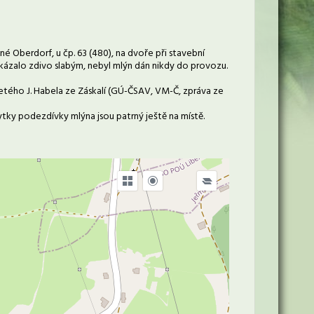
né Oberdorf, u čp. 63 (480), na dvoře při stavební
e ukázalo zdivo slabým, nebyl mlýn dán nikdy do provozu.
3letého J. Habela ze Záskalí (GÚ-ČSAV, VM-Č, zpráva ze
bytky podezdívky mlýna jsou patrný ještě na místě.