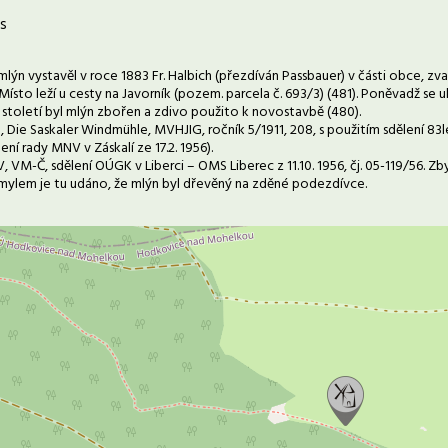
s
lýn vystavěl v roce 1883 Fr. Halbich (přezdíván Passbauer) v části obce, zva
. Místo leží u cesty na Javorník (pozem. parcela č. 693/3) (481). Poněvadž s
století byl mlýn zbořen a zdivo použito k novostavbě (480).
, Die Saskaler Windmühle, MVHJIG, ročník 5/1911, 208, s použitím sdělení 8
lení rady MNV v Záskalí ze 17.2. 1956).
 VM-Č, sdělení OÚGK v Liberci – OMS Liberec z 11.10. 1956, čj. 05-119/56. Z
mylem je tu udáno, že mlýn byl dřevěný na zděné podezdívce.