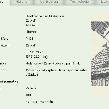
aje
Historie
Architektura
Technologie
Liter
Hodkovice nad Mohelkou
Záskalí
463 42
Liberec
 číslo
P 108
í území
Záskalí
50° 41' 19.9''
15° 5' 22.0''
ačka
Holandský / Zaniklý objekt, památník
 obci
150 m SZS od kaple sv. Jana nepomuckého
v Záskalí
rní památky
t
Zaniklý
1883
asi 1883 - rozebrán