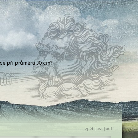
ice při průměru 30 cm?
zpět
|
tisk
|
pdf