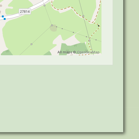
All maps ©
OpenSeaMap