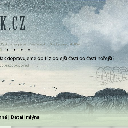
Otázky tovaryšské mlynářské zkoušky, Lehovec, A. 1936:
•
•
•
•
•
Jak dopravujeme obilí z dolejší části do části hořejší?
Zobrazit odpověď
nné | Detail mlýna