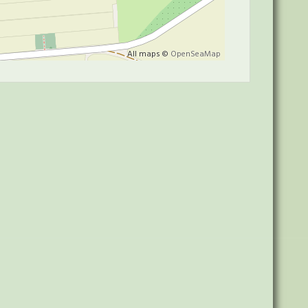
All maps ©
OpenSeaMap