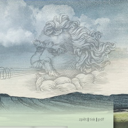
zpět
|
tisk
|
pdf