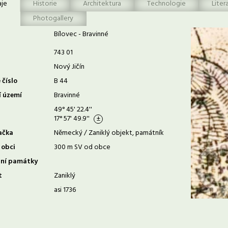
aje
Historie
Architektura
Technologie
Liter
Photogallery
Bílovec - Bravinné
743 01
Nový Jičín
 číslo
B 44
í území
Bravinné
49° 45' 22.4''
17° 57' 49.9''
ačka
Německý / Zaniklý objekt, památník
 obci
300 m SV od obce
rní památky
t
Zaniklý
asi 1736