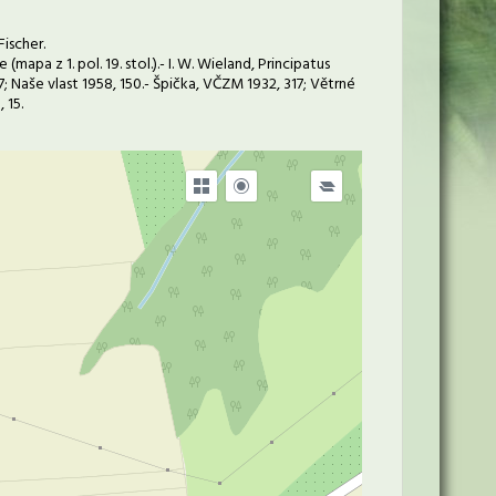
Fischer.
apa z 1. pol. 19. stol.).- I. W. Wieland, Principatus
; Naše vlast 1958, 150.- Špička, VČZM 1932, 317; Větrné
 15.