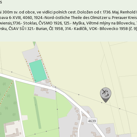
s
i 300m sv. od obce, ve vidlici polních cest. Doložen od r. 1736. Maj. Renhold 
va 6-XVIII, 4060, 1924.-Nord-östliche Theile des Olmützer u. Prerauer Kreise (m
iensis,1736.- Stoklas, ČVSMO 1926, 125.- Myška, Větrné mlýny na Bílovecku, 7
ku, ČSAV SŮ I 321.- Burian, ČE 1958, 314.- Kadlčík, VOK- Bílovecko 1958 (č. 9),