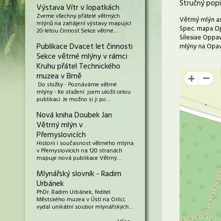
Stručný popi
Výstava Vítr v lopatkách
Zveme všechny přátelé větrných
Větrný mlýn as
mlýnů na zahájení výstavy mapující
Spec. mapa Opa
20-letou činnost Sekce větrné…
Silesiae Oppaw
Publikace Dvacet let činnosti
mlýny na Opavs
Sekce větrné mlýny v rámci
Kruhu přátel Technického
muzea v Brně
+
Do složky - Poznáváme větrné
mlýny - Ke stažení jsem uložil celou
publikaci. Je možno si ji po…
Nová kniha Doubek Jan
Větrný mlýn v
Přemyslovicích
Historii i současnost větrného mlýna
v Přemyslovicích na 120 stranách
mapuje nová publikace Větrný…
Mlynářský slovník - Radim
Urbánek
PhDr. Radim Urbánek, ředitel
Městského muzea v Ústí na Orlicí,
vydal unikátní soubor mlynářských…