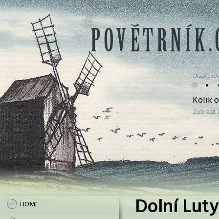
Otázky tov
•
•
Kolik o
Zobrazit
Dolní Luty
HOME