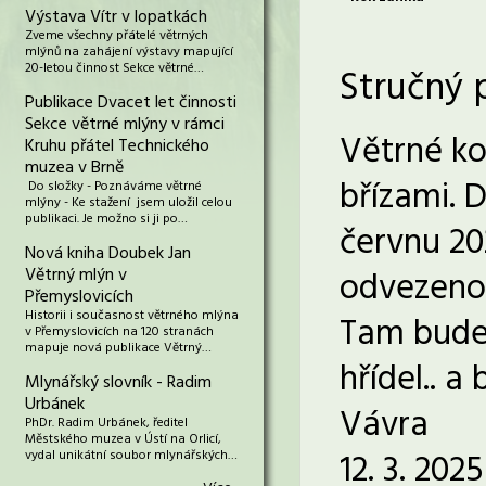
Výstava Vítr v lopatkách
Zveme všechny přátelé větrných
mlýnů na zahájení výstavy mapující
20-letou činnost Sekce větrné…
Stručný 
Publikace Dvacet let činnosti
Sekce větrné mlýny v rámci
Větrné ko
Kruhu přátel Technického
muzea v Brně
břízami. 
Do složky - Poznáváme větrné
mlýny - Ke stažení jsem uložil celou
publikaci. Je možno si ji po…
červnu 20
Nová kniha Doubek Jan
Větrný mlýn v
odvezeno 
Přemyslovicích
Historii i současnost větrného mlýna
Tam bude 
v Přemyslovicích na 120 stranách
mapuje nová publikace Větrný…
hřídel.. 
Mlynářský slovník - Radim
Urbánek
Vávra
PhDr. Radim Urbánek, ředitel
Městského muzea v Ústí na Orlicí,
12. 3. 20
vydal unikátní soubor mlynářských…