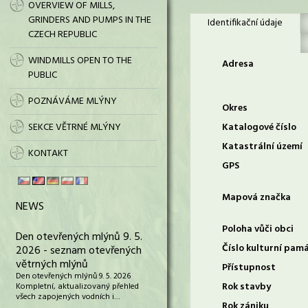
OVERVIEW OF MILLS,
GRINDERS AND PUMPS IN THE
Identifikační údaje
CZECH REPUBLIC
WINDMILLS OPEN TO THE
Adresa
PUBLIC
POZNÁVÁME MLÝNY
Okres
SEKCE VĚTRNÉ MLÝNY
Katalogové číslo
Katastrální území
KONTAKT
GPS
Mapová značka
NEWS
Poloha vůči obci
Den otevřených mlýnů 9. 5.
Číslo kulturní pam
2026 - seznam otevřených
větrných mlýnů
Přístupnost
Den otevřených mlýnů 9. 5. 2026
Rok stavby
Kompletní, aktualizovaný přehled
všech zapojených vodních i…
Rok zániku