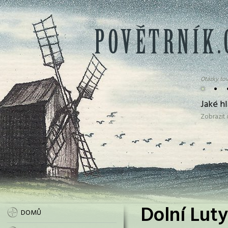
Otázky tov
•
•
Jaké h
Zobrazit
Dolní Luty
DOMŮ