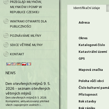
PRZEGLĄD MŁYNÓW,
MŁYNKÓW I POMP W
Identifikační údaje
REPUBLICE CZESKIEJ
WIATRAKI OTWARTE DLA
Adresa
PUBLICZNOŚCI
POZNÁVÁME MLÝNY
Okres
SEKCE VĚTRNÉ MLÝNY
Katalogové číslo
Katastrální území
KONTAKT
GPS
Mapová značka
NEWS
Poloha vůči obci
Den otevřených mlýnů 9. 5.
Číslo kulturní pam
2026 - seznam otevřených
větrných mlýnů
Přístupnost
Den otevřených mlýnů 9. 5. 2026
Rok stavby
Kompletní, aktualizovaný přehled
všech zapojených vodních i…
Rok zániku