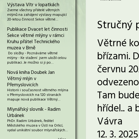
Výstava Vítr v lopatkách
Zveme všechny přátelé větrných
mlýnů na zahájení výstavy mapující
20-letou činnost Sekce větrné…
Stručný 
Publikace Dvacet let činnosti
Sekce větrné mlýny v rámci
Větrné ko
Kruhu přátel Technického
muzea v Brně
břízami. 
Do složky - Poznáváme větrné
mlýny - Ke stažení jsem uložil celou
publikaci. Je možno si ji po…
červnu 20
Nová kniha Doubek Jan
Větrný mlýn v
odvezeno 
Přemyslovicích
Historii i současnost větrného mlýna
Tam bude 
v Přemyslovicích na 120 stranách
mapuje nová publikace Větrný…
hřídel.. 
Mlynářský slovník - Radim
Urbánek
Vávra
PhDr. Radim Urbánek, ředitel
Městského muzea v Ústí na Orlicí,
12. 3. 20
vydal unikátní soubor mlynářských…