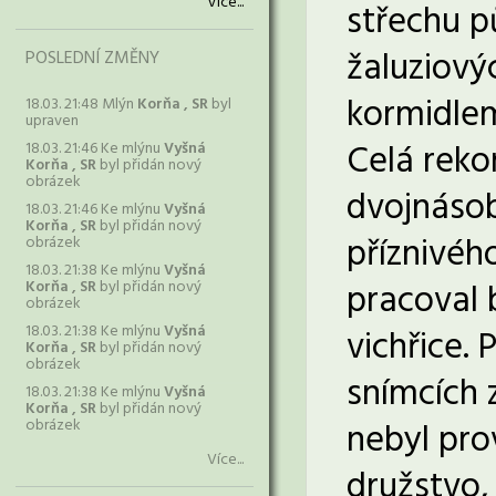
Více...
střechu p
žaluziový
POSLEDNÍ ZMĚNY
kormidle
18.03. 21:48 Mlýn
Korňa , SR
byl
upraven
Celá reko
18.03. 21:46 Ke mlýnu
Vyšná
Korňa , SR
byl přidán nový
obrázek
dvojnásob
18.03. 21:46 Ke mlýnu
Vyšná
Korňa , SR
byl přidán nový
příznivéh
obrázek
18.03. 21:38 Ke mlýnu
Vyšná
pracoval 
Korňa , SR
byl přidán nový
obrázek
18.03. 21:38 Ke mlýnu
Vyšná
vichřice.
Korňa , SR
byl přidán nový
obrázek
snímcích z
18.03. 21:38 Ke mlýnu
Vyšná
Korňa , SR
byl přidán nový
obrázek
nebyl pro
Více...
družstvo, 