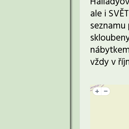
Halladyov
ale i SV
seznamu 
skloubeny
nábytkem 
vždy v ří
+