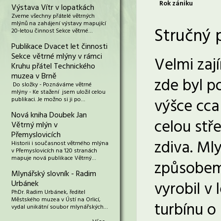
Rok zániku
Výstava Vítr v lopatkách
Zveme všechny přátelé větrných
mlýnů na zahájení výstavy mapující
Stručný 
20-letou činnost Sekce větrné…
Publikace Dvacet let činnosti
Sekce větrné mlýny v rámci
Velmi zaj
Kruhu přátel Technického
muzea v Brně
zde byl p
Do složky - Poznáváme větrné
mlýny - Ke stažení jsem uložil celou
výšce cca 
publikaci. Je možno si ji po…
Nová kniha Doubek Jan
celou stře
Větrný mlýn v
Přemyslovicích
zdiva. Ml
Historii i současnost větrného mlýna
v Přemyslovicích na 120 stranách
mapuje nová publikace Větrný…
způsobem,
Mlynářský slovník - Radim
vyrobil v
Urbánek
PhDr. Radim Urbánek, ředitel
Městského muzea v Ústí na Orlicí,
turbínu o
vydal unikátní soubor mlynářských…