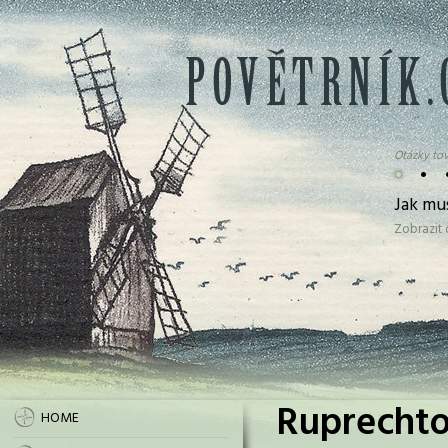
Otázky tov
•
•
Jak mu
Zobrazit
Ruprechto
HOME