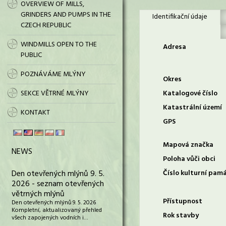
OVERVIEW OF MILLS,
GRINDERS AND PUMPS IN THE
Identifikační údaje
CZECH REPUBLIC
WINDMILLS OPEN TO THE
Adresa
PUBLIC
POZNÁVÁME MLÝNY
Okres
SEKCE VĚTRNÉ MLÝNY
Katalogové číslo
Katastrální území
KONTAKT
GPS
Mapová značka
NEWS
Poloha vůči obci
Den otevřených mlýnů 9. 5.
Číslo kulturní pam
2026 - seznam otevřených
větrných mlýnů
Přístupnost
Den otevřených mlýnů 9. 5. 2026
Kompletní, aktualizovaný přehled
Rok stavby
všech zapojených vodních i…