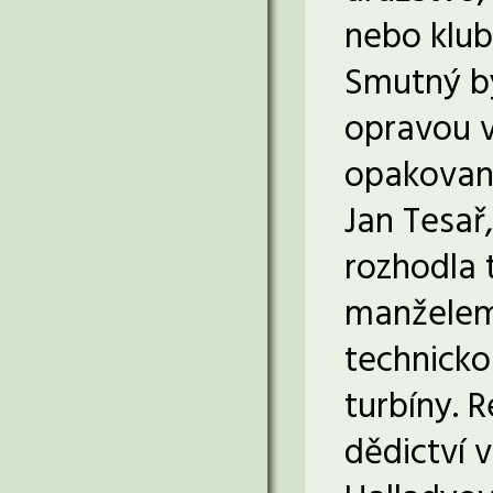
nebo klub
Smutný by
opravou v
opakované
Jan Tesař
rozhodla t
manželem 
technicko
turbíny. 
dědictví 