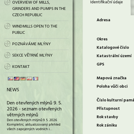
Identifikační údaje
OVERVIEW OF MILLS,
GRINDERS AND PUMPS IN THE
CZECH REPUBLIC
Adresa
WINDMILLS OPEN TO THE
PUBLIC
Okres
POZNÁVÁME MLÝNY
Katalogové číslo
SEKCE VĚTRNÉ MLÝNY
Katastrální území
GPS
KONTAKT
Mapová značka
Poloha vůči obci
NEWS
Číslo kulturní pam
Den otevřených mlýnů 9. 5.
2026 - seznam otevřených
Přístupnost
větrných mlýnů
Rok stavby
Den otevřených mlýnů 9. 5. 2026
Kompletní, aktualizovaný přehled
Rok zániku
všech zapojených vodních i…