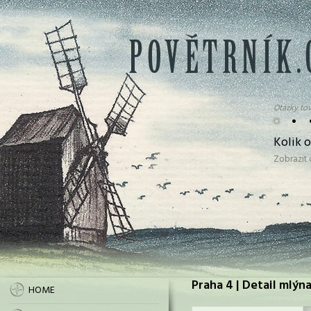
Otázky tov
•
•
Kolik 
Zobrazit
Praha 4 | Detail mlýn
HOME