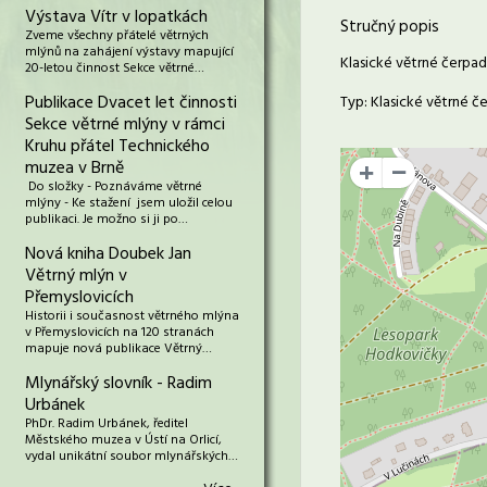
Výstava Vítr v lopatkách
Stručný popis
Zveme všechny přátelé větrných
mlýnů na zahájení výstavy mapující
Klasické větrné čerpad
20-letou činnost Sekce větrné…
Publikace Dvacet let činnosti
Typ: Klasické větrné č
Sekce větrné mlýny v rámci
Kruhu přátel Technického
muzea v Brně
+
Do složky - Poznáváme větrné
mlýny - Ke stažení jsem uložil celou
publikaci. Je možno si ji po…
Nová kniha Doubek Jan
Větrný mlýn v
Přemyslovicích
Historii i současnost větrného mlýna
v Přemyslovicích na 120 stranách
mapuje nová publikace Větrný…
Mlynářský slovník - Radim
Urbánek
PhDr. Radim Urbánek, ředitel
Městského muzea v Ústí na Orlicí,
vydal unikátní soubor mlynářských…