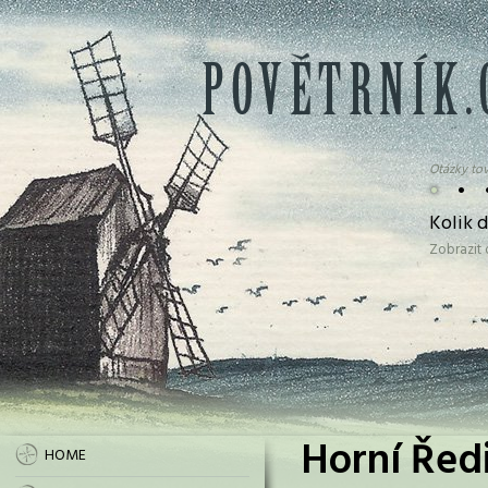
Otázky tov
•
•
Kolik 
Zobrazit
Horní Ředi
HOME