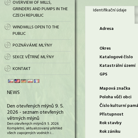
OVERVIEW OF MILLS,
GRINDERS AND PUMPS IN THE
Identifikační údaje
CZECH REPUBLIC
WINDMILLS OPEN TO THE
Adresa
PUBLIC
POZNÁVÁME MLÝNY
Okres
SEKCE VĚTRNÉ MLÝNY
Katalogové číslo
Katastrální území
KONTAKT
GPS
Mapová značka
NEWS
Poloha vůči obci
Den otevřených mlýnů 9. 5.
Číslo kulturní pam
2026 - seznam otevřených
Přístupnost
větrných mlýnů
Rok stavby
Den otevřených mlýnů 9. 5. 2026
Kompletní, aktualizovaný přehled
Rok zániku
všech zapojených vodních i…