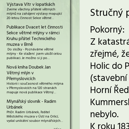
Výstava Vítr v lopatkách
Stručný 
Zveme všechny přátelé větrných
mlýnů na zahájení výstavy mapující
20-letou činnost Sekce větrné…
Pokorný:
Publikace Dvacet let činnosti
Sekce větrné mlýny v rámci
Z katastrá
Kruhu přátel Technického
muzea v Brně
Do složky - Poznáváme větrné
zřejmé, že
mlýny - Ke stažení jsem uložil celou
publikaci. Je možno si ji po…
Holic do 
Nová kniha Doubek Jan
Větrný mlýn v
(stavební 
Přemyslovicích
Historii i současnost větrného mlýna
Horní Řed
v Přemyslovicích na 120 stranách
mapuje nová publikace Větrný…
Kummersb
Mlynářský slovník - Radim
Urbánek
nebylo.
PhDr. Radim Urbánek, ředitel
Městského muzea v Ústí na Orlicí,
vydal unikátní soubor mlynářských…
K roku 18