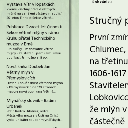
Rok zániku
Výstava Vítr v lopatkách
Zveme všechny přátelé větrných
mlýnů na zahájení výstavy mapující
Stručný 
20-letou činnost Sekce větrné…
Publikace Dvacet let činnosti
Sekce větrné mlýny v rámci
První zmí
Kruhu přátel Technického
muzea v Brně
Chlumec, 
Do složky - Poznáváme větrné
mlýny - Ke stažení jsem uložil celou
na třetin
publikaci. Je možno si ji po…
Nová kniha Doubek Jan
1606-1617
Větrný mlýn v
Přemyslovicích
Stavitele
Historii i současnost větrného mlýna
v Přemyslovicích na 120 stranách
mapuje nová publikace Větrný…
Lobkovico
Mlynářský slovník - Radim
že mlýn v 
Urbánek
PhDr. Radim Urbánek, ředitel
Městského muzea v Ústí na Orlicí,
částečně 
vydal unikátní soubor mlynářských…