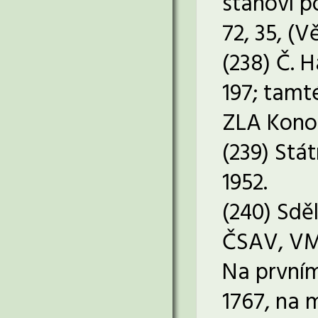
stanoví p
72, 35, (V
(238) Č. H
197; tamté
ZLA Konop
(239) Stá
1952.
(240) Sdě
ČSAV, VM
Na prvním
1767, na 