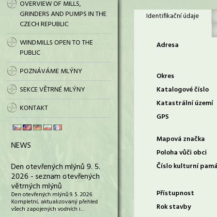
OVERVIEW OF MILLS,
GRINDERS AND PUMPS IN THE
Identifikační údaje
CZECH REPUBLIC
WINDMILLS OPEN TO THE
Adresa
PUBLIC
POZNÁVÁME MLÝNY
Okres
SEKCE VĚTRNÉ MLÝNY
Katalogové číslo
Katastrální území
KONTAKT
GPS
Mapová značka
NEWS
Poloha vůči obci
Den otevřených mlýnů 9. 5.
Číslo kulturní pam
2026 - seznam otevřených
větrných mlýnů
Přístupnost
Den otevřených mlýnů 9. 5. 2026
Kompletní, aktualizovaný přehled
Rok stavby
všech zapojených vodních i…