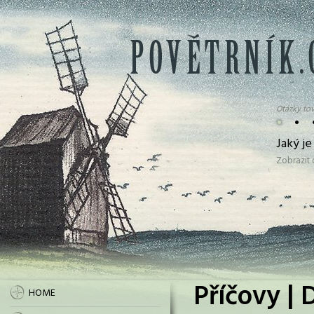
Otázky tov
•
•
Jaký je
Zobrazit
Příčovy | 
HOME