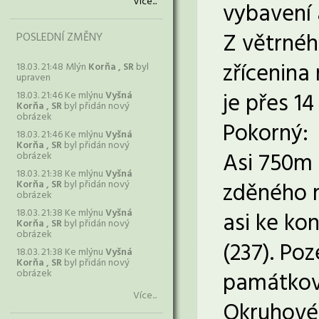
Více...
vybavení 
Z větrnéh
POSLEDNÍ ZMĚNY
zřícenina
18.03. 21:48 Mlýn
Korňa , SR
byl
upraven
je přes 14
18.03. 21:46 Ke mlýnu
Vyšná
Korňa , SR
byl přidán nový
obrázek
Pokorný:
18.03. 21:46 Ke mlýnu
Vyšná
Korňa , SR
byl přidán nový
Asi 750m 
obrázek
18.03. 21:38 Ke mlýnu
Vyšná
zděného m
Korňa , SR
byl přidán nový
obrázek
18.03. 21:38 Ke mlýnu
Vyšná
asi ke kon
Korňa , SR
byl přidán nový
obrázek
(237). Poz
18.03. 21:38 Ke mlýnu
Vyšná
Korňa , SR
byl přidán nový
obrázek
památková
Více...
Okruhové 