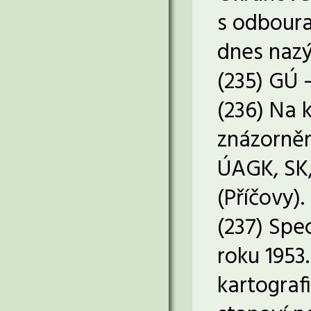
s odboura
dnes nazý
(235) GÚ 
(236) Na 
znázorněn
ÚAGK, SK,
(Příčovy).
(237) Spec
roku 1953
kartograf