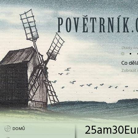
Otázky tov
•
•
Co děl
Zobrazit
25am30Eur
DOMŮ