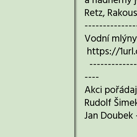
a nádherný j
Retz, Rakous
--------------
Vodní mlýny
https://1ur
--------------
----
Akci pořádaj
Rudolf Šime
Jan Doubek 