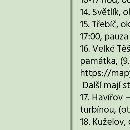
10-17 hod, o
14. Světlík,
15. Třebíč, 
17:00, pauza 
16. Velké Tě
památka, (9.
https://map
Další mají s
17. Havířov 
turbínou, (o
18. Kuželov,