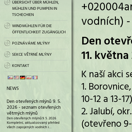
+020004am
ÜBERSICHT ÜBER MÜHLEN,
MÜHLEN UND PUMPEN IN
TSCHECHIEN
vodních) -
WINDMÜHLEN FÜR DIE
ÖFFENTLICHKEIT ZUGÄNGLICH
Den otevř
POZNÁVÁME MLÝNY
11. května
SEKCE VĚTRNÉ MLÝNY
KONTAKT
K naší akci s
1. Borovnice
NEWS
10-12 a 13-17
Den otevřených mlýnů 9. 5.
2026 - seznam otevřených
2. Jalubí, o
větrných mlýnů
Den otevřených mlýnů 9. 5. 2026
(otevřeno 9-
Kompletní, aktualizovaný přehled
všech zapojených vodních i…