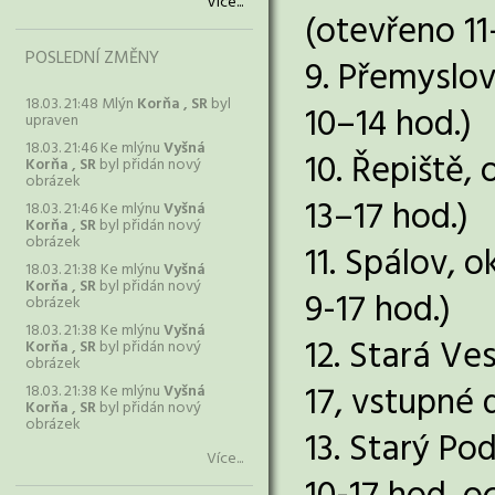
Více...
(otevřeno 11
POSLEDNÍ ZMĚNY
9. Přemyslov
18.03. 21:48 Mlýn
Korňa , SR
byl
10–14 hod.)
upraven
18.03. 21:46 Ke mlýnu
Vyšná
10. Řepiště,
Korňa , SR
byl přidán nový
obrázek
13–17 hod.)
18.03. 21:46 Ke mlýnu
Vyšná
Korňa , SR
byl přidán nový
obrázek
11. Spálov, 
18.03. 21:38 Ke mlýnu
Vyšná
Korňa , SR
byl přidán nový
9-17 hod.)
obrázek
18.03. 21:38 Ke mlýnu
Vyšná
12. Stará Ve
Korňa , SR
byl přidán nový
obrázek
17, vstupné 
18.03. 21:38 Ke mlýnu
Vyšná
Korňa , SR
byl přidán nový
obrázek
13. Starý P
Více...