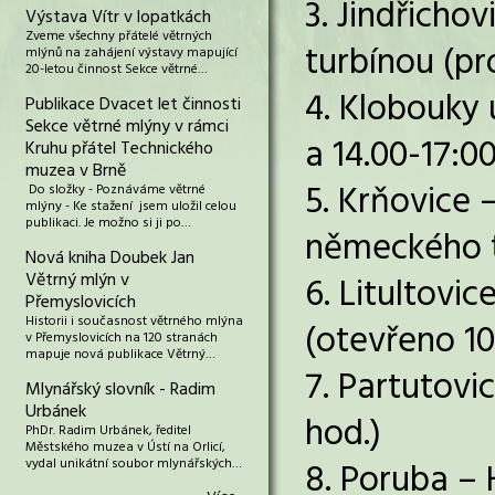
3. Jindřicho
Výstava Vítr v lopatkách
Zveme všechny přátelé větrných
turbínou (pr
mlýnů na zahájení výstavy mapující
20-letou činnost Sekce větrné…
4. Klobouky 
Publikace Dvacet let činnosti
Sekce větrné mlýny v rámci
a 14.00-17:00
Kruhu přátel Technického
muzea v Brně
5. Krňovice 
Do složky - Poznáváme větrné
mlýny - Ke stažení jsem uložil celou
publikaci. Je možno si ji po…
německého ty
Nová kniha Doubek Jan
Větrný mlýn v
6. Litultovi
Přemyslovicích
Historii i současnost větrného mlýna
(otevřeno 10
v Přemyslovicích na 120 stranách
mapuje nová publikace Větrný…
7. Partutovi
Mlynářský slovník - Radim
Urbánek
hod.)
PhDr. Radim Urbánek, ředitel
Městského muzea v Ústí na Orlicí,
vydal unikátní soubor mlynářských…
8. Poruba – 