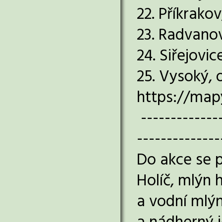
22. Příkrako
23. Radvanov
24. Siřejovi
25. Vysoký, 
https://map
--------------
--------------
Do akce se p
Holíč, mlýn 
a vodní mlýn