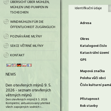
ÜBERSICHT ÜBER MÜHLEN,
MÜHLEN UND PUMPEN IN
Identifikační údaje
TSCHECHIEN
WINDMÜHLEN FÜR DIE
Adresa
ÖFFENTLICHKEIT ZUGÄNGLICH
POZNÁVÁME MLÝNY
Okres
SEKCE VĚTRNÉ MLÝNY
Katalogové číslo
Katastrální území
KONTAKT
GPS
Mapová značka
NEWS
Poloha vůči obci
Den otevřených mlýnů 9. 5.
Číslo kulturní pam
2026 - seznam otevřených
větrných mlýnů
Přístupnost
Den otevřených mlýnů 9. 5. 2026
Kompletní, aktualizovaný přehled
Rok stavby
všech zapojených vodních i…