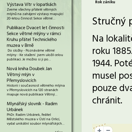
Rok zániku
Výstava Vítr v lopatkách
Zveme všechny přátelé větrných
mlýnů na zahájení výstavy mapující
Stručný 
20-letou činnost Sekce větrné…
Publikace Dvacet let činnosti
Sekce větrné mlýny v rámci
Na lokali
Kruhu přátel Technického
muzea v Brně
roku 1885
Do složky - Poznáváme větrné
mlýny - Ke stažení jsem uložil celou
1944. Poté
publikaci. Je možno si ji po…
Nová kniha Doubek Jan
musel pos
Větrný mlýn v
Přemyslovicích
pouze dva
Historii i současnost větrného mlýna
v Přemyslovicích na 120 stranách
mapuje nová publikace Větrný…
chránit.
Mlynářský slovník - Radim
Urbánek
PhDr. Radim Urbánek, ředitel
Městského muzea v Ústí na Orlicí,
vydal unikátní soubor mlynářských…
+