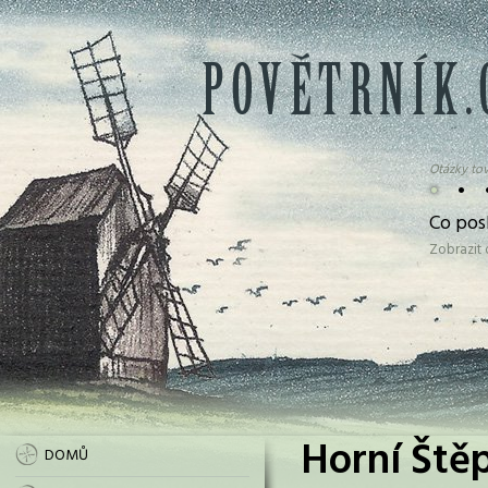
Otázky tov
•
•
Co pos
Zobrazit
Horní Ště
DOMŮ