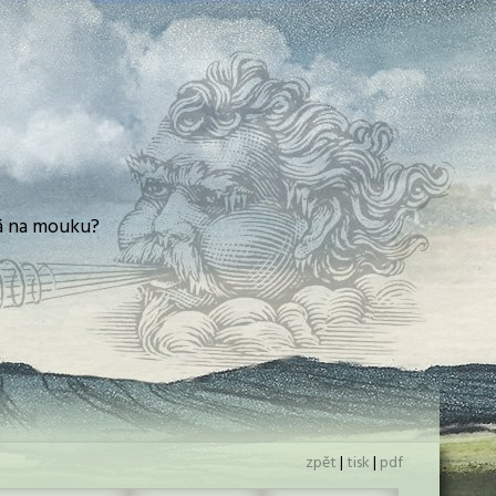
ná na mouku?
zpět
|
tisk
|
pdf