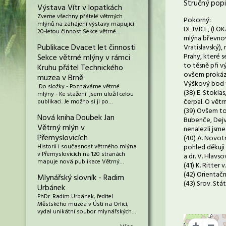
Stručný popi
Výstava Vítr v lopatkách
Zveme všechny přátelé větrných
Pokorný:
mlýnů na zahájení výstavy mapující
DEJVICE, (LOKA
20-letou činnost Sekce větrné…
mlýna břevnov
Publikace Dvacet let činnosti
Vratislavský)
Prahy, které 
Sekce větrné mlýny v rámci
to těsně při 
Kruhu přátel Technického
ovšem prokázá
muzea v Brně
Výškový bod v
Do složky - Poznáváme větrné
(38) E. Stokla
mlýny - Ke stažení jsem uložil celou
čerpal. O vět
publikaci. Je možno si ji po…
(39) Ovšem to
Nová kniha Doubek Jan
Bubenče, Dejvi
Větrný mlýn v
nenalezli jsme
Přemyslovicích
(40) A. Novotn
Historii i současnost větrného mlýna
pohled děkuji 
v Přemyslovicích na 120 stranách
a dr. V. Hlavsov
mapuje nová publikace Větrný…
(41) K. Ritter
(42) Orientač
Mlynářský slovník - Radim
(43) Srov. St
Urbánek
PhDr. Radim Urbánek, ředitel
Městského muzea v Ústí na Orlicí,
vydal unikátní soubor mlynářských…
+