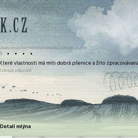
Otázky tovaryšské mlynářské zkoušky, Lehovec, A. 1936:
•
•
•
•
•
Které vlastnosti má míti dobrá pšenice a žito zpracováva
Zobrazit odpověď
 Detail mlýna