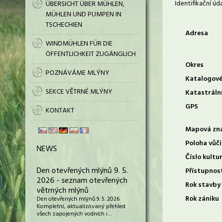
Identifikační úd
ÜBERSICHT ÜBER MÜHLEN,
MÜHLEN UND PUMPEN IN
TSCHECHIEN
Adresa
WINDMÜHLEN FÜR DIE
ÖFFENTLICHKEIT ZUGÄNGLICH
Okres
POZNÁVÁME MLÝNY
Katalogové
SEKCE VĚTRNÉ MLÝNY
Katastráln
GPS
KONTAKT
Mapová zn
Poloha vůči
NEWS
Číslo kultu
Den otevřených mlýnů 9. 5.
Přístupnos
2026 - seznam otevřených
Rok stavby
větrných mlýnů
Rok zániku
Den otevřených mlýnů 9. 5. 2026
Kompletní, aktualizovaný přehled
všech zapojených vodních i…