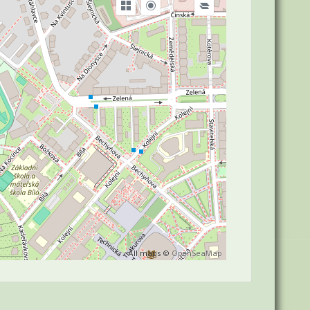
All maps ©
OpenSeaMap