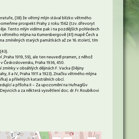
ratuře, (38) že větrný mlýn stával blízko větrného
řipomeňme prospekt Prahy z roku 1562 (tzv. dřevoryt
atěje. Tento mlýn vidíme pak i na pozdějších pohledech
ačka větrného mlýna na Kumersbergově (41) mapě Čech a
na zmíněných starých památkách až ze 16. století, tím
43).
tví ,Praha 1919, 59), ale ten neuvedl pramen, z něhož
 v Československu, Praha 1936, 450.
 zmínky v obsáhlých dějinách F. Vacka (Dějiny
hy, II a IV, Praha 1911 a 1923). Značku větrného mlýna
ka) a přilehlých katastrálních obcí.
edující a příloha II – Za upozornění na Hufnaglův
Dejvicích a za některá vysvětlení doc. dr. Fr. Roubíkovi