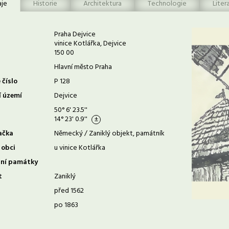
aje
Historie
Architektura
Technologie
Liter
Praha Dejvice
vinice Kotlářka, Dejvice
150 00
Hlavní město Praha
 číslo
P 128
í území
Dejvice
50° 6' 23.5''
14° 23' 0.9''
ačka
Německý / Zaniklý objekt, památník
 obci
u vinice Kotlářka
rní památky
t
Zaniklý
před 1562
po 1863