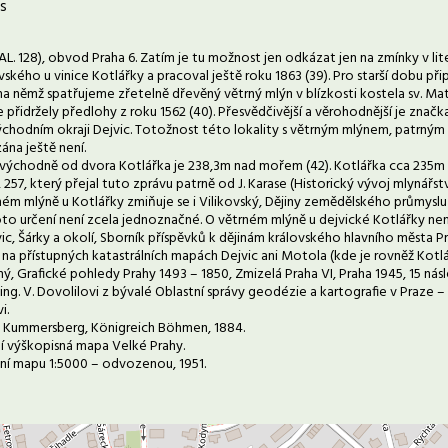
s
L. 128), obvod Praha 6. Zatím je tu možnost jen odkázat jen na zmínky v lite
ského u vinice Kotlářky a pracoval ještě roku 1863 (39). Pro starší dobu p
, na němž spatřujeme zřetelně dřevěný větrný mlýn v blízkosti kostela sv. M
se přidržely předlohy z roku 1562 (40). Přesvědčivější a věrohodnější je zn
východním okraji Dejvic. Totožnost této lokality s větrným mlýnem, patrným 
na ještě není.
ýchodně od dvora Kotlářka je 238,3m nad mořem (42). Kotlářka cca 235m (
s, 257, který přejal tuto zprávu patrně od J. Karase (Historický vývoj mlynářs
rném mlýně u Kotlářky zmiňuje se i Vilikovský, Dějiny zemědělského průmyslu
to určení není zcela jednoznačné. O větrném mlýně u dejvické Kotlářky není
c, Šárky a okolí, Sborník příspěvků k dějinám královského hlavního města Pra
 na přístupných katastrálních mapách Dejvic ani Motola (kde je rovněž Kotlář
ý, Grafické pohledy Prahy 1493 – 1850, Zmizelá Praha VI, Praha 1945, 15 násl
ing. V. Dovolilovi z bývalé Oblastní správy geodézie a kartografie v Praze – 
i.
 v. Kummersberg, Königreich Böhmen, 1884.
ní výškopisná mapa Velké Prahy.
átní mapu 1:5000 – odvozenou, 1951.